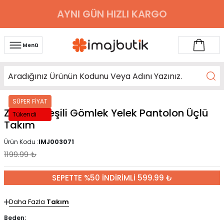
AYNI GÜN HIZLI KARGO
Menü
SÜPER FİYAT
Zümrüt Yeşili Gömlek Yelek Pantolon Üçlü
Tükendi
Takım
Ürün Kodu :
IMJ003071
1199.99
₺
SEPETTE %50 İNDİRİMLİ 599.99 ₺
Daha Fazla
Takım
Beden: