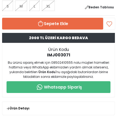
S
M
L
XL
Beden Tablosu
Sepete Ekle
2000 TL ÜZERİ KARGO BEDAVA
Ürün Kodu
IMJ003071
Bu ürünü sipariş etmek için 08502410555 nolu müşteri hizmetleri
hattımızı veya WhatsApp ekibimizden yardım almak isterseniz,
yukarıda belirtilen
Ürün Kodu
'nu aşağıdaki butonlardan birine
tıkladıktan sonra ekibimizle paylaşabilirsiniz.
Whatsapp Sipariş
Ürün Detayı
* Ürün Kalıp : Normal Kalıp ( Kendi Bedeninizi Birebir