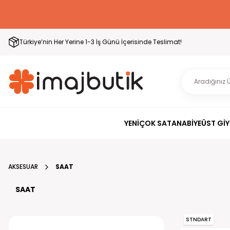
Türkiye’nin Her Yerine 1-3 İş Günü İçerisinde Teslimat!
YENİ
ÇOK SATAN
ABİYE
ÜST GİY
AKSESUAR
SAAT
SAAT
STNDART