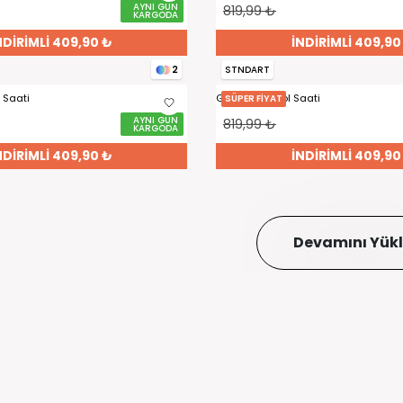
AYNI GÜN
819,99 ₺
KARGODA
NDİRİMLİ 409,90 ₺
İNDİRİMLİ 409,90
STNDART
2
 Saati
Gold Kadın Kol Saati
SÜPER FİYAT
AYNI GÜN
819,99 ₺
KARGODA
NDİRİMLİ 409,90 ₺
İNDİRİMLİ 409,90
Devamını Yük
0850 241 0555
info@i
Bizi Arayın
Bize Yaz