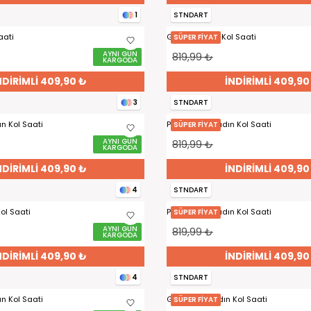
STNDART
1
aati
Gümüş Kadın Kol Saati
SÜPER FİYAT
AYNI GÜN
819,99 ₺
KARGODA
NDİRİMLİ 409,90 ₺
İNDİRİMLİ 409,90
STNDART
3
n Kol Saati
Pudra Taşlı Kadın Kol Saati
SÜPER FİYAT
AYNI GÜN
819,99 ₺
KARGODA
NDİRİMLİ 409,90 ₺
İNDİRİMLİ 409,90
STNDART
4
Kol Saati
Pudra Taşlı Kadın Kol Saati
SÜPER FİYAT
AYNI GÜN
819,99 ₺
KARGODA
NDİRİMLİ 409,90 ₺
İNDİRİMLİ 409,90
STNDART
4
n Kol Saati
Gold Taşlı Kadın Kol Saati
SÜPER FİYAT