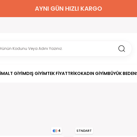
2000 TL ÜZERİ KARGO BEDAVA
İM
ALT GİYİM
DIŞ GİYİM
TEK FİYAT
TRİKO
KADIN GİYİM
BÜYÜK BEDEN
STNDART
4