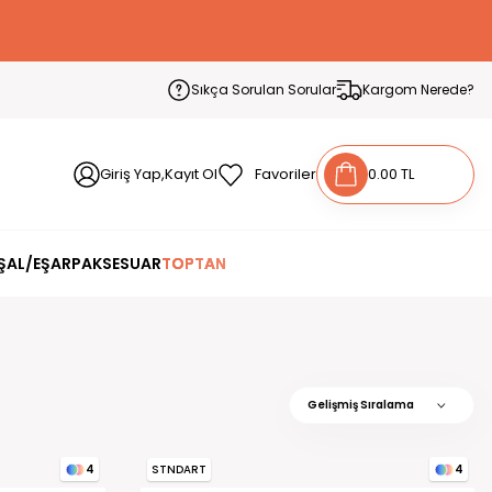
Sıkça Sorulan Sorular
Kargom Nerede?
Giriş Yap,Kayıt Ol
Favoriler
0.00 TL
ŞAL/EŞARP
AKSESUAR
TOPTAN
STNDART
4
4