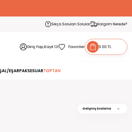
Sıkça Sorulan Sorular
Kargom Nerede?
Giriş Yap,Kayıt Ol
Favoriler
0.00 TL
ŞAL/EŞARP
AKSESUAR
TOPTAN