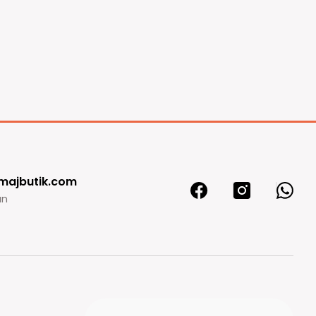
majbutik.com
ın