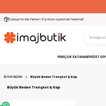
Türkiye’nin Her Yerine 1-3 İş Günü İçerisinde Teslimat!
YENİ
ÇOK SATAN
ABİYE
ÜST GİY
BÜYÜK BEDEN
Büyük Beden Trençkot & Kap
Büyük Beden Trençkot & Kap