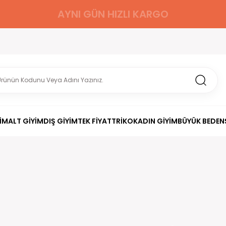
AYNI GÜN HIZLI KARGO
İM
ALT GİYİM
DIŞ GİYİM
TEK FİYAT
TRİKO
KADIN GİYİM
BÜYÜK BEDEN