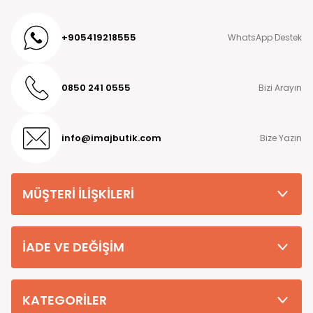
+905419218555
WhatsApp Destek
0850 241 0555
Bizi Arayın
info@imajbutik.com
Bize Yazın
MÜŞTERİ İLİŞKİLERİ
İADE VE DEĞİŞİM
KATEGORİLER