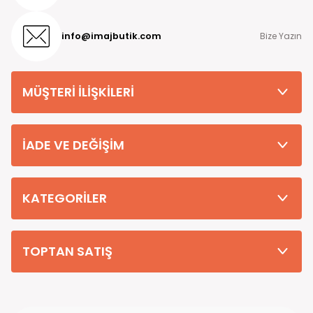
info@imajbutik.com
Bize Yazın
MÜŞTERİ İLİŞKİLERİ
İADE VE DEĞİŞİM
KATEGORİLER
TOPTAN SATIŞ