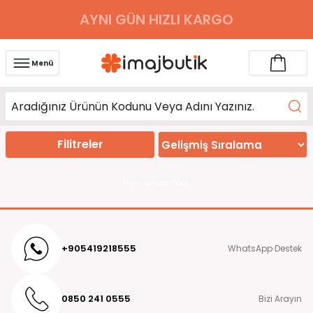
AYNI GÜN HIZLI KARGO
Menü
Filitreler
Ürün bulunamadı
+905419218555
WhatsApp Destek
0850 241 0555
Bizi Arayın