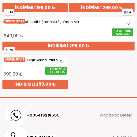
İNDİRİMLİ 199,00 ₺
İNDİRİMLİ 299,00 ₺
S
M
4
SÜPER FİYAT
Kahverengi Bel Lastikli Şardonlu Eşofman Altı
AYNI GÜN
KARGODA
649,99 ₺
İNDİRİMLİ 299,00 ₺
S
XL
SÜPER FİYAT
Siyah Önden Dikişli Scuba Pantolon
AYNI GÜN
KARGODA
599,99 ₺
İNDİRİMLİ 299,00 ₺
+905419218555
WhatsApp Destek