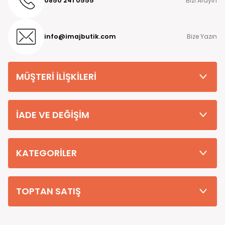
0850 241 0555
Bizi Arayın
info@imajbutik.com
Bize Yazın
MÜŞTERİ İLİŞKİLERİ
İADE VE DEĞİŞİM
KATEGORİLER
TOPTAN SATIŞ