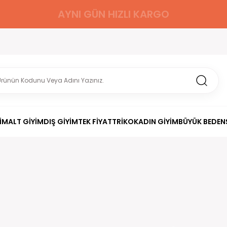
AYNI GÜN HIZLI KARGO
İM
ALT GİYİM
DIŞ GİYİM
TEK FİYAT
TRİKO
KADIN GİYİM
BÜYÜK BEDEN