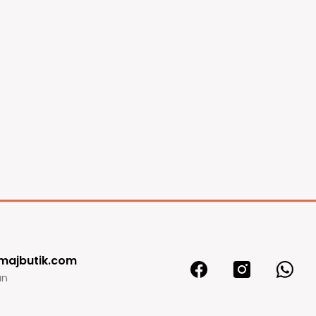
majbutik.com
ın