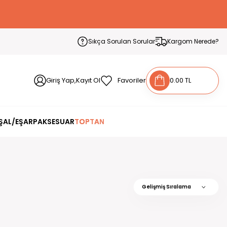
Sıkça Sorulan Sorular
Kargom Nerede?
Giriş Yap,Kayıt Ol
Favoriler
0.00 TL
ŞAL/EŞARP
AKSESUAR
TOPTAN