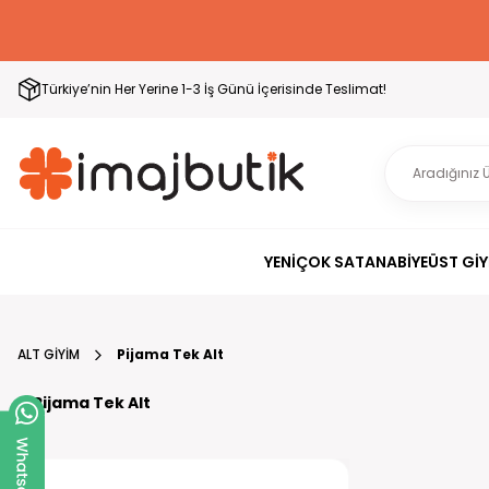
Türkiye’nin Her Yerine 1-3 İş Günü İçerisinde Teslimat!
YENİ
ÇOK SATAN
ABİYE
ÜST GİY
ALT GİYİM
Pijama Tek Alt
Pijama Tek Alt