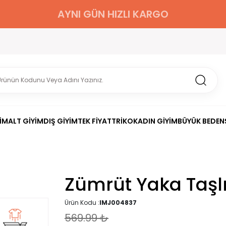
AYNI GÜN HIZLI KARGO
İM
ALT GİYİM
DIŞ GİYİM
TEK FİYAT
TRİKO
KADIN GİYİM
BÜYÜK BEDEN
Zümrüt Yaka Taşlı
Ürün Kodu :
IMJ004837
569.99
₺