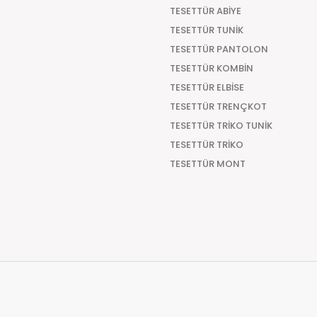
TESETTÜR ABİYE
Kapıda Ödeme
TESETTÜR TUNİK
Türkiye'nin her yerine Kapıda Ödemeli sipariş vereb
TESETTÜR PANTOLON
aracılık etmesi sebebiyle +29.99 TL Kapıda Ödeme
TESETTÜR KOMBİN
Teslimat Süresi
TESETTÜR ELBİSE
TESETTÜR TRENÇKOT
Tüm Siparişleriniz PTT KARGO Güvencesi ile 2-5 iş g
süre 7 güne kadar uzayabilmektedir
TESETTÜR TRİKO TUNİK
TESETTÜR TRİKO
TESETTÜR MONT