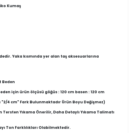
riko Kumaş
ndedir. Yaka kısmında yer alan taş aksesuarlarına
rt Beden
eden için ürün ölçüsü göğüs : 120 cm basen : 120 cm
 "2/4 cm" Fark Bulunmaktadır Ürün Boyu Değişmez)
n Tersten Yıkama Önerilir, Daha Detaylı Yıkama Talimatı
ı Ton Farklılıkları Olabilmektedir.