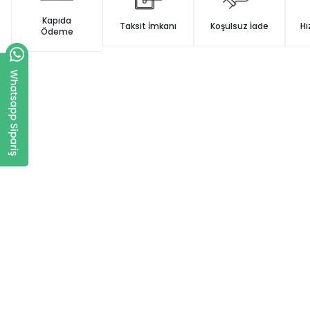
Kapıda
Taksit İmkanı
Koşulsuz İade
Hı
Ödeme