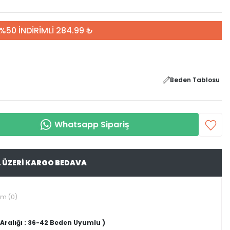
%50 İNDİRİMLİ 284.99 ₺
Beden Tablosu
Whatsapp Sipariş
L ÜZERİ KARGO BEDAVA
um (0)
 Aralığı : 36-42 Beden Uyumlu )