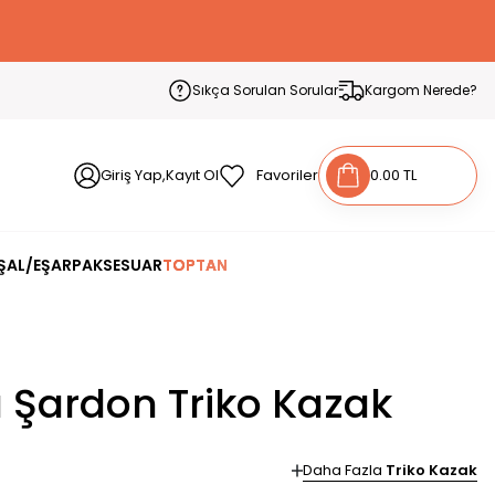
Sıkça Sorulan Sorular
Kargom Nerede?
Giriş Yap,Kayıt Ol
Favoriler
0.00 TL
ŞAL/EŞARP
AKSESUAR
TOPTAN
 Şardon Triko Kazak
Daha Fazla
Triko Kazak