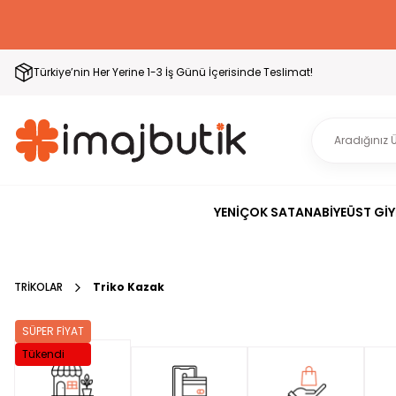
Türkiye’nin Her Yerine 1-3 İş Günü İçerisinde Teslimat!
YENİ
ÇOK SATAN
ABİYE
ÜST GİY
TRİKOLAR
Triko Kazak
SÜPER FİYAT
Tükendi