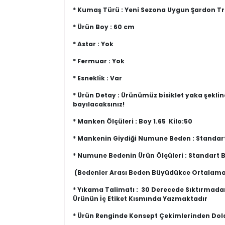
* Kumaş Türü : Yeni Sezona Uygun Şardon T
* Ürün Boy : 60 cm
* Astar : Yok
* Fermuar : Yok
* Esneklik : Var
* Ürün Detay : Ürünümüz bisiklet yaka şekli
bayılacaksınız!
* Manken Ölçüleri : Boy 1.65 Kilo:50
* Mankenin Giydiği Numune Beden : Standa
* Numune Bedenin Ürün Ölçüleri : Standart B
(Bedenler Arası Beden Büyüdükce Ortalama
* Yıkama Talimatı : 30 Derecede Sıktırmada
Ürünün İç Etiket Kısmında Yazmaktadır
* Ürün Renginde Konsept Çekimlerinden Dolay