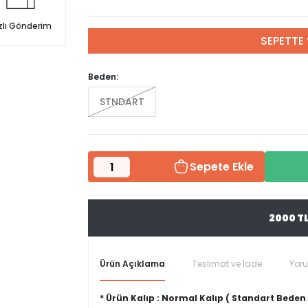
zlı Gönderim
SEPETTE 
Beden:
STNDART
Sepete Ekle
2000 T
Ürün Açıklama
Teslimat ve İade
Yor
* Ürün Kalıp : Normal Kalıp ( Standart Beden