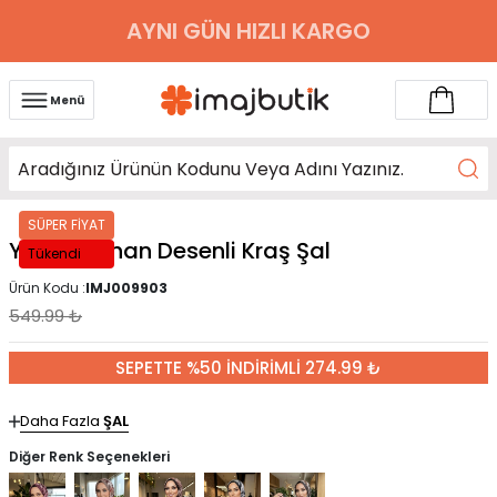
AYNI GÜN HIZLI KARGO
Menü
SÜPER FİYAT
Yeşil İpekhan Desenli Kraş Şal
Tükendi
Ürün Kodu :
IMJ009903
549.99
₺
SEPETTE %50 İNDİRİMLİ 274.99 ₺
Daha Fazla
ŞAL
Diğer Renk Seçenekleri