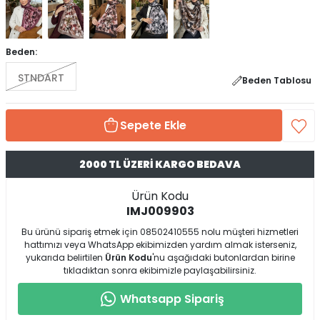
Beden:
STNDART
Beden Tablosu
Sepete Ekle
2000 TL ÜZERİ KARGO BEDAVA
Ürün Kodu
IMJ009903
Bu ürünü sipariş etmek için 08502410555 nolu müşteri hizmetleri
hattımızı veya WhatsApp ekibimizden yardım almak isterseniz,
yukarıda belirtilen
Ürün Kodu
'nu aşağıdaki butonlardan birine
tıkladıktan sonra ekibimizle paylaşabilirsiniz.
Whatsapp Sipariş