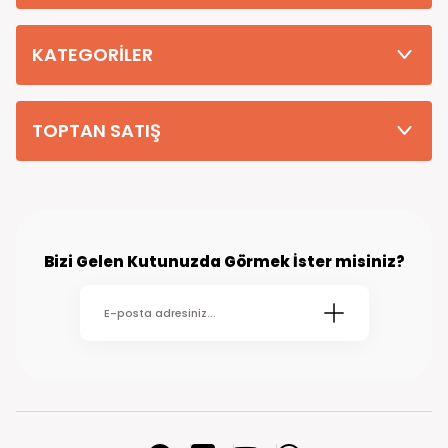
Tüm Siparişleriniz PTT KARGO Güvencesi ile 2-5 iş gününde sizlere
teslim edilmektedir. (kırsal köy kasaba gibi yerlere bu süre 7 güne
kadar uzayabilmektedir
KATEGORİLER
TOPTAN SATIŞ
Bizi Gelen Kutunuzda Görmek İster misiniz?