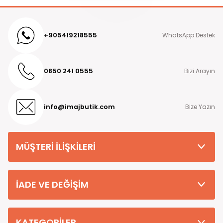
+905419218555
WhatsApp Destek
0850 241 0555
Bizi Arayın
info@imajbutik.com
Bize Yazın
MÜŞTERİ İLİŞKİLERİ
İADE VE DEĞİŞİM
KATEGORİLER