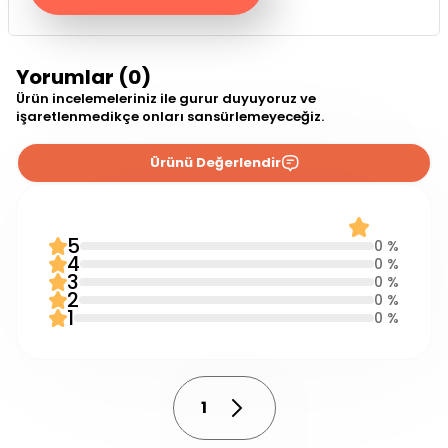
Yorumlar (0)
Ürün incelemeleriniz ile gurur duyuyoruz ve
işaretlenmedikçe onları sansürlemeyeceğiz.
Ürünü Değerlendir
0 Yorum
0.0
5
0 %
4
0 %
3
0 %
2
0 %
1
0 %
1