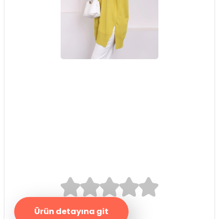
Yağ Yeşili Bisiklet
Yaka Merserize
Salaş Triko Tunik
0.0/5
Ürün detayına git