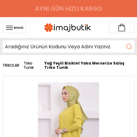
AYNI GÜN HIZLI KARGO
Menü
Triko
Yağ Yeşili Bisiklet Yaka Merserize Salaş
TRİKOLAR
Tunik
Triko Tunik