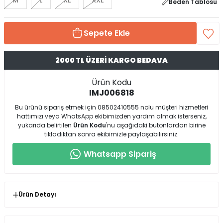
M
L
XL
XXL
Beden Tablosu
Sepete Ekle
2000 TL ÜZERİ KARGO BEDAVA
Ürün Kodu
IMJ006818
Bu ürünü sipariş etmek için 08502410555 nolu müşteri hizmetleri
hattımızı veya WhatsApp ekibimizden yardım almak isterseniz,
yukarıda belirtilen
Ürün Kodu
'nu aşağıdaki butonlardan birine
tıkladıktan sonra ekibimizle paylaşabilirsiniz.
Whatsapp Sipariş
Ürün Detayı
* Ürün Kalıp : Normal Kalıp ( Kendi Bedeninizi
Birebir Tercih Etmeniz Önerilir )