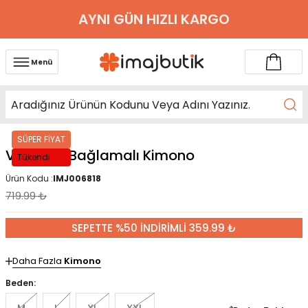
AYNI GÜN HIZLI KARGO
Menü
SÜPER FİYAT
Vizon Ön Bağlamalı Kimono
Tükendi
Ürün Kodu :
IMJ006818
719.99
₺
SEPETTE %50 İNDİRİMLİ 359.99 ₺
Daha Fazla
Kimono
Beden: