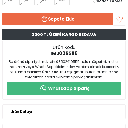
38
40
42
44
Beden Tablosu
Sepete Ekle
2000 TL ÜZERİ KARGO BEDAVA
Ürün Kodu
IMJ006588
Bu ürünü sipariş etmek için 08502410555 nolu müşteri hizmetleri
hattımızı veya WhatsApp ekibimizden yardım almak isterseniz,
yukarıda belirtilen
Ürün Kodu
'nu aşağıdaki butonlardan birine
tıkladıktan sonra ekibimizle paylaşabilirsiniz.
Whatsapp Sipariş
Ürün Detayı
* Ürün Kalıp : Normal Kalıp ( Kendi Bedeninizde Birebir
Tercih Etmeniz Önerilir )