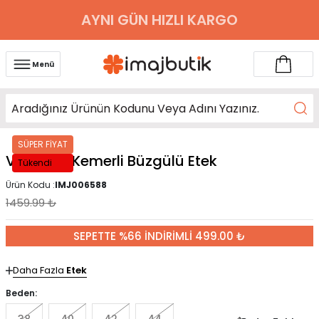
AYNI GÜN HIZLI KARGO
Menü
SÜPER FİYAT
Vizon Bel Kemerli Büzgülü Etek
Tükendi
Ürün Kodu :
IMJ006588
1459.99
₺
SEPETTE %66 İNDİRİMLİ 499.00 ₺
Daha Fazla
Etek
Beden: