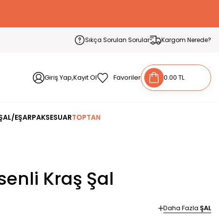
Sıkça Sorulan Sorular
Kargom Nerede?
Giriş Yap,Kayıt Ol
Favoriler
0.00 TL
ŞAL/EŞARP
AKSESUAR
TOPTAN
enli Kraş Şal
Daha Fazla
ŞAL