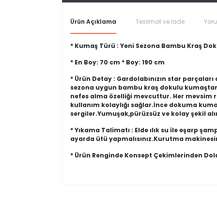
Ürün Açıklama
Teslimat ve İade
Yor
* Kumaş Türü : Yeni Sezona Bambu Kraş Do
* En Boy: 70 cm * Boy: 190 cm
* Ürün Detay : Gardolabınızın star parçaları
sezona uygun bambu kraş dokulu kumaştan ür
nefes alma özelliği mevcuttur. Her mevsim rah
kullanım kolaylığı sağlar.İnce dokuma kuma
sergiler.Yumuşak,pürüzsüz ve kolay şekil a
* Yıkama Talimatı : Elde ılık su ile eşarp şa
ayarda ütü yapmalısınız.Kurutma makinesi
* Ürün Renginde Konsept Çekimlerinden Dolay
Değişim ve İade işlemleri hakkında bilgiler
Yorum (0)
İmajbutik.com' dan satın almış olduğunuz ürünler
Ürün incelemeleriniz ile gurur duyuyoruz v
siparişinizi teslim aldığınız andan itibaren
14 gün