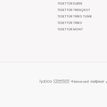
Teslimat Süresi
TESETTÜR ELBİSE
TESETTÜR TRENÇKOT
Tüm Siparişleriniz PTT KARGO Güvencesi ile 2-5 iş g
süre 7 güne kadar uzayabilmektedir
TESETTÜR TRİKO TUNİK
TESETTÜR TRİKO
TESETTÜR MONT