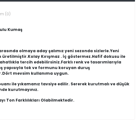
um (0)
kulu Kumaş
 arasında olmaya aday şalımız yeni sezonda sizlerle.Yeni
etilmiştir.Kolay Kırışmaz . İç göstermez.Hafif dokusu ile
atlıkla tercih edebilirsiniz.Farklı renk ve tasarımlarıyla
ş yapısıyla tok ve formunu koruyan duruş
lır.Dört mevsim kullanıma uygun.
mpuanı ile yıkamanız tavsiye edilir. Sererek kurutmalı ve düşük
nde kurutmayınız.
ı Ton Farklılıkları Olabilmektedir.
in kullanılmamış olması şartıyla değişim veya iade süresi
e işaretlenmedikçe onları sansürlemeyeceğiz.
dür.