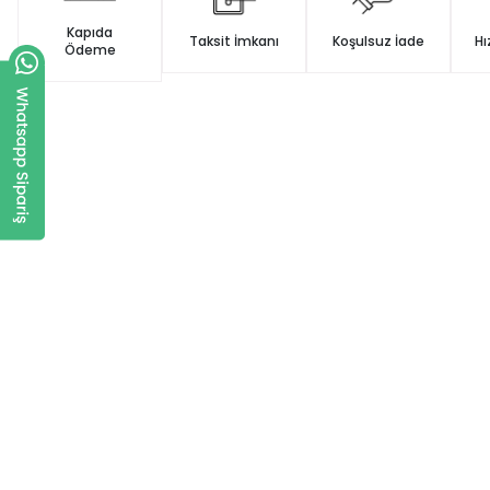
Kapıda
Taksit İmkanı
Koşulsuz İade
Hı
Ödeme