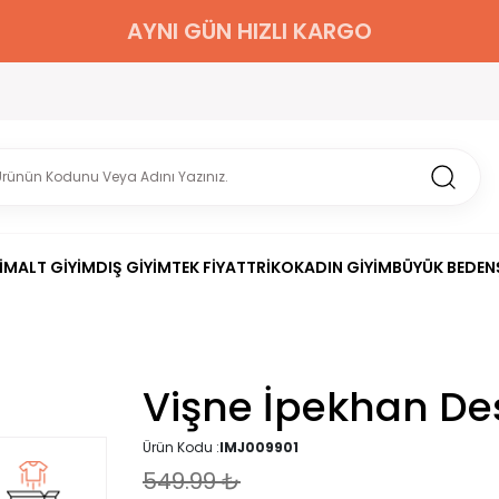
AYNI GÜN HIZLI KARGO
İM
ALT GİYİM
DIŞ GİYİM
TEK FİYAT
TRİKO
KADIN GİYİM
BÜYÜK BEDEN
Vişne İpekhan Des
Ürün Kodu :
IMJ009901
549.99
₺