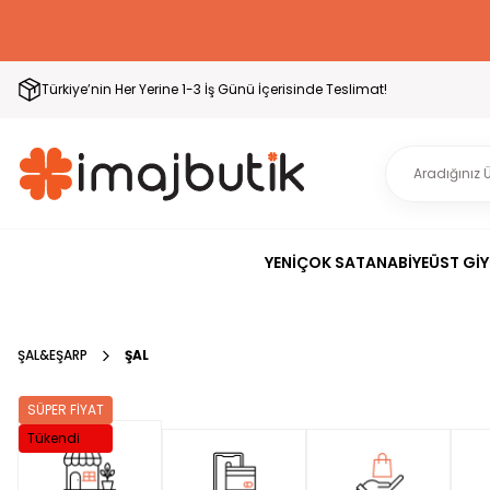
Türkiye’nin Her Yerine 1-3 İş Günü İçerisinde Teslimat!
YENİ
ÇOK SATAN
ABİYE
ÜST GİY
ŞAL&EŞARP
ŞAL
SÜPER FİYAT
Tükendi