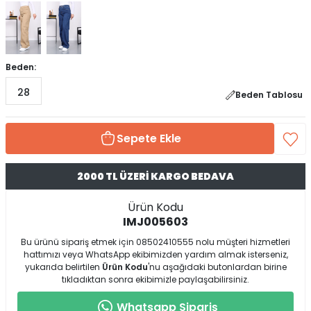
Beden:
28
Beden Tablosu
Sepete Ekle
2000 TL ÜZERİ KARGO BEDAVA
Ürün Kodu
IMJ005603
Bu ürünü sipariş etmek için 08502410555 nolu müşteri hizmetleri
hattımızı veya WhatsApp ekibimizden yardım almak isterseniz,
yukarıda belirtilen
Ürün Kodu
'nu aşağıdaki butonlardan birine
tıkladıktan sonra ekibimizle paylaşabilirsiniz.
Whatsapp Sipariş