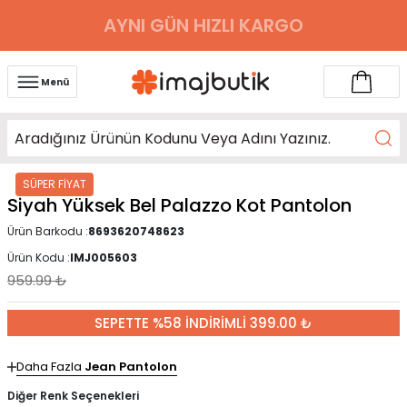
AYNI GÜN HIZLI KARGO
Menü
SÜPER FİYAT
Siyah Yüksek Bel Palazzo Kot Pantolon
Ürün Barkodu :
8693620748623
Ürün Kodu :
IMJ005603
959.99
₺
SEPETTE %58 İNDİRİMLİ 399.00 ₺
Daha Fazla
Jean Pantolon
Diğer Renk Seçenekleri