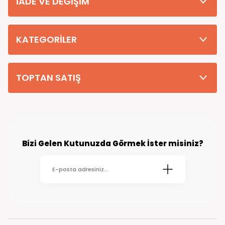
İADE VE DEĞİŞİM
Tüm Siparişleriniz PTT KARGO Güvencesi ile 2-5 iş gününde sizlere
teslim edilmektedir. (kırsal köy kasaba gibi yerlere bu süre 7 güne
kadar uzayabilmektedir
KATEGORİLER
TOPTAN SATIŞ
Bizi Gelen Kutunuzda Görmek İster misiniz?