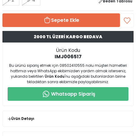
1-2
3-4
Beden Tablosu
Sepete Ekle
2000 TL ÜZERİ KARGO BEDAVA
Ürün Kodu
IMJ006517
Bu ürünü sipariş etmek için 08502410555 nolu müşteri hizmetleri
hattımızı veya WhatsApp ekibimizden yardım almak isterseniz,
yukarıda belirtilen
Ürün Kodu
'nu aşağıdaki butonlardan birine
tıkladıktan sonra ekibimizle paylaşabilirsiniz.
Whatsapp Sipariş
Ürün Detayı
* Ürün Kalıp : Rahat kalıp ( 1-2 no 36 /38 /40 3-4 no 42/
44/ 46 bedene uygundur.)