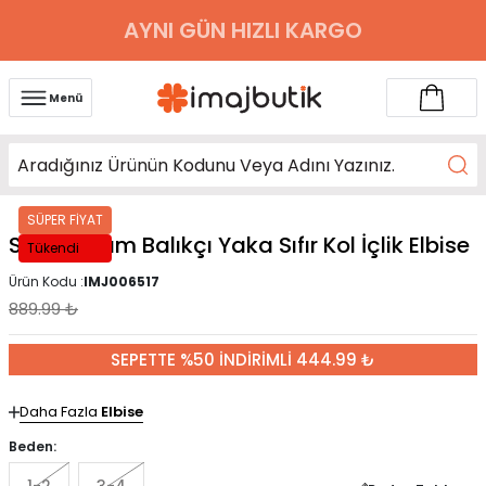
AYNI GÜN HIZLI KARGO
Menü
SÜPER FİYAT
Siyah Yarım Balıkçı Yaka Sıfır Kol İçlik Elbise
Tükendi
Ürün Kodu :
IMJ006517
889.99
₺
SEPETTE %50 İNDİRİMLİ 444.99 ₺
Daha Fazla
Elbise
Beden: