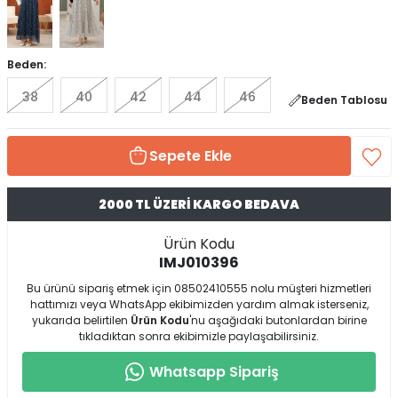
Beden:
38
40
42
44
46
Beden Tablosu
Sepete Ekle
2000 TL ÜZERİ KARGO BEDAVA
Ürün Kodu
IMJ010396
Bu ürünü sipariş etmek için 08502410555 nolu müşteri hizmetleri
hattımızı veya WhatsApp ekibimizden yardım almak isterseniz,
yukarıda belirtilen
Ürün Kodu
'nu aşağıdaki butonlardan birine
tıkladıktan sonra ekibimizle paylaşabilirsiniz.
Whatsapp Sipariş