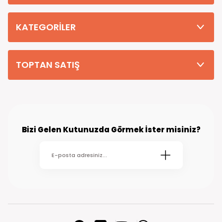
Tüm Siparişleriniz PTT KARGO Güvencesi ile 2-5 iş gününde sizlere
teslim edilmektedir. (kırsal köy kasaba gibi yerlere bu süre 7 güne
kadar uzayabilmektedir
KATEGORİLER
TOPTAN SATIŞ
Bizi Gelen Kutunuzda Görmek İster misiniz?