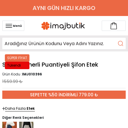
AYNI GÜN HIZLI KARGO
Menü
SÜPER FİYAT
Siyah Kemerli Puantiyeli Şifon Etek
Tükendi
Ürün Kodu :
IMJ010396
1559.99
₺
SEPETTE %50 İNDİRİMLİ 779.00 ₺
Daha Fazla
Etek
Diğer Renk Seçenekleri