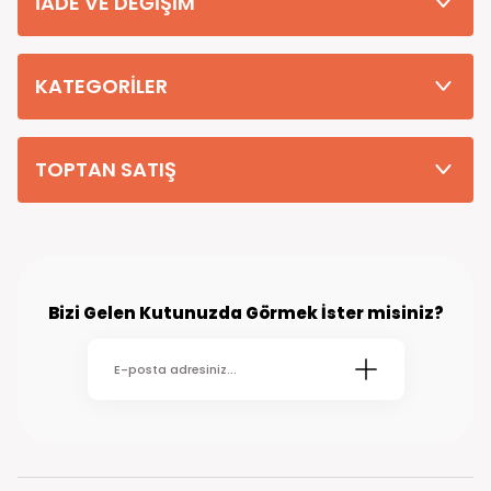
İADE VE DEĞİŞİM
Tüm Siparişleriniz PTT KARGO Güvencesi ile 2-5 iş gününde sizlere
teslim edilmektedir. (kırsal köy kasaba gibi yerlere bu süre 7 güne
kadar uzayabilmektedir
KATEGORİLER
TOPTAN SATIŞ
Bizi Gelen Kutunuzda Görmek İster misiniz?