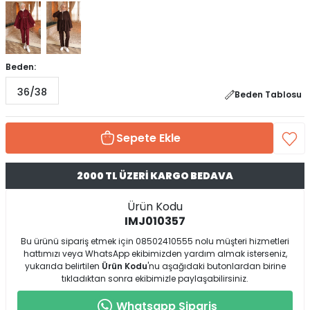
Beden:
36/38
Beden Tablosu
Sepete Ekle
2000 TL ÜZERİ KARGO BEDAVA
Ürün Kodu
IMJ010357
Bu ürünü sipariş etmek için 08502410555 nolu müşteri hizmetleri
hattımızı veya WhatsApp ekibimizden yardım almak isterseniz,
yukarıda belirtilen
Ürün Kodu
'nu aşağıdaki butonlardan birine
tıkladıktan sonra ekibimizle paylaşabilirsiniz.
Whatsapp Sipariş