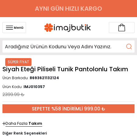
AYNI GÜN HIZLI KARGO
Menü
SÜPER FİYAT
Siyah Eteği Piliseli Tunik Pantolonlu Takım
Ürün Barkodu :
8693621132124
Ürün Kodu :
IMJ010357
2399.99
₺
SEPETTE %58 İNDİRİMLİ 999.00 ₺
Daha Fazla
Takım
Diğer Renk Seçenekleri