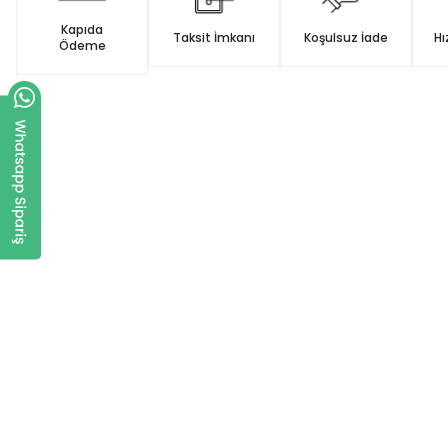
Kapıda
Taksit İmkanı
Koşulsuz İade
Hı
Ödeme