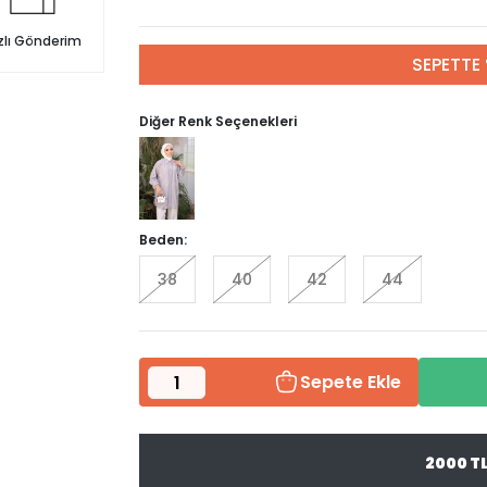
zlı Gönderim
SEPETTE 
Diğer Renk Seçenekleri
Beden:
38
40
42
44
Sepete Ekle
2000 T