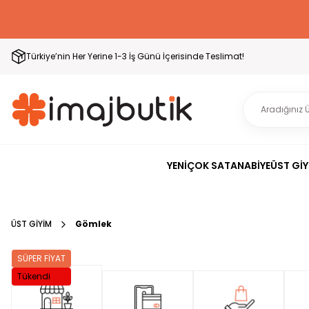
Türkiye’nin Her Yerine 1-3 İş Günü İçerisinde Teslimat!
YENİ
ÇOK SATAN
ABİYE
ÜST GİY
ÜST GİYİM
Gömlek
SÜPER FİYAT
Tükendi