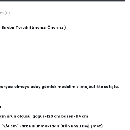
um (0)
 Birebir Tercih Etmenizi Öneririz )
e parçası olmaya aday gömlek modelimiz imajbutikte satışta.
n
için ürün ölçüsü; göğüs-120 cm basen-114 cm
 "2/4 cm" Fark Bulunmaktadır Ürün Boyu Değişmez)