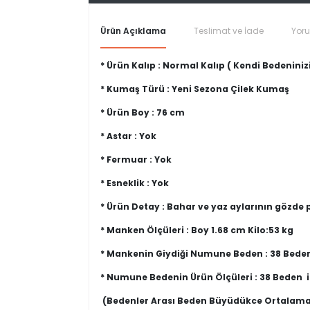
Ürün Açıklama
Teslimat ve İade
Yor
* Ürün Kalıp : Normal Kalıp ( Kendi Bedeninizi
* Kumaş Türü : Yeni Sezona Çilek Kumaş
* Ürün Boy : 76 cm
* Astar : Yok
* Fermuar : Yok
* Esneklik : Yok
* Ürün Detay : Bahar ve yaz aylarının gözd
* Manken Ölçüleri : Boy 1.68 cm Kilo:53 kg
* Mankenin Giydiği Numune Beden : 38 Bede
* Numune Bedenin Ürün Ölçüleri : 38 Beden 
(Bedenler Arası Beden Büyüdükce Ortalama