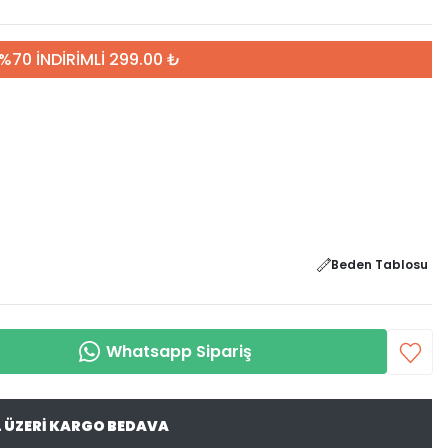
%70 İNDİRİMLİ 299.00 ₺
Beden Tablosu
Whatsapp Sipariş
L ÜZERİ KARGO BEDAVA