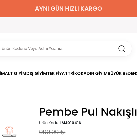
2000 TL ÜZERİ KARGO BEDAVA
İM
ALT GİYİM
DIŞ GİYİM
TEK FİYAT
TRİKO
KADIN GİYİM
BÜYÜK BEDEN
Pembe Pul Nakışl
Ürün Kodu :
IMJ010416
999.99
₺