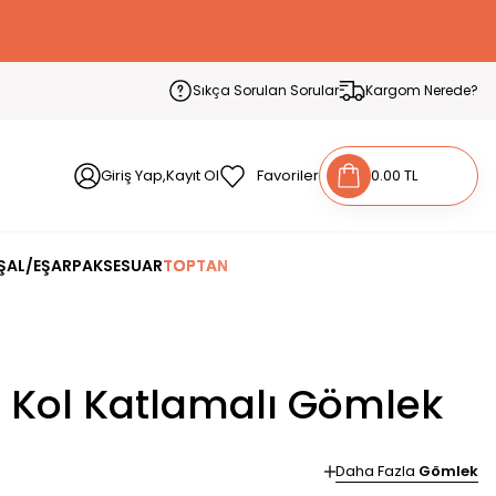
Sıkça Sorulan Sorular
Kargom Nerede?
Giriş Yap,Kayıt Ol
Favoriler
0.00 TL
ŞAL/EŞARP
AKSESUAR
TOPTAN
ı Kol Katlamalı Gömlek
Daha Fazla
Gömlek