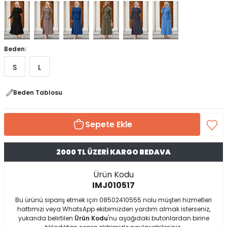
Beden:
S
L
Beden Tablosu
Sepete Ekle
2000 TL ÜZERİ KARGO BEDAVA
Ürün Kodu
IMJ010517
Bu ürünü sipariş etmek için 08502410555 nolu müşteri hizmetleri
hattımızı veya WhatsApp ekibimizden yardım almak isterseniz,
yukarıda belirtilen
Ürün Kodu
'nu aşağıdaki butonlardan birine