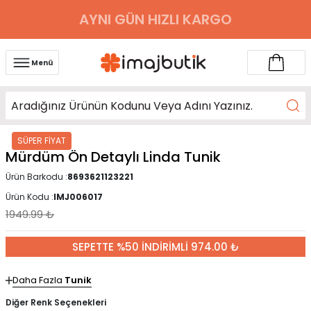
AYNI GÜN HIZLI KARGO
Menü
SÜPER FİYAT
Mürdüm Ön Detaylı Linda Tunik
Ürün Barkodu :
8693621123221
Ürün Kodu :
IMJ006017
1949.99
₺
SEPETTE %50 İNDİRİMLİ 974.00 ₺
Daha Fazla
Tunik
Diğer Renk Seçenekleri