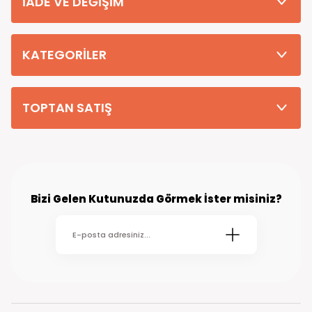
İADE VE DEĞİŞİM
Tüm Siparişleriniz PTT KARGO Güvencesi ile 2-5 iş gününde sizlere
teslim edilmektedir. (kırsal köy kasaba gibi yerlere bu süre 7 güne
kadar uzayabilmektedir
KATEGORİLER
TOPTAN SATIŞ
Bizi Gelen Kutunuzda Görmek İster misiniz?