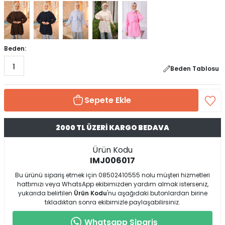
Beden:
1
Beden Tablosu
Sepete Ekle
2000 TL ÜZERİ KARGO BEDAVA
Ürün Kodu
IMJ006017
Bu ürünü sipariş etmek için 08502410555 nolu müşteri hizmetleri
hattımızı veya WhatsApp ekibimizden yardım almak isterseniz,
yukarıda belirtilen
Ürün Kodu
'nu aşağıdaki butonlardan birine
tıkladıktan sonra ekibimizle paylaşabilirsiniz.
Whatsapp Sipariş