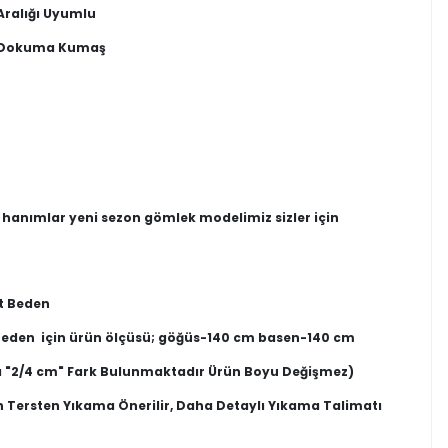
Aralığı Uyumlu
u Dokuma Kumaş
en hanımlar yeni sezon gömlek modelimiz sizler için
t Beden
 Beden için ürün ölçüsü; göğüs-140 cm basen-140 cm
 "2/4 cm" Fark Bulunmaktadır Ürün Boyu Değişmez)
n Tersten Yıkama Önerilir, Daha Detaylı Yıkama Talimatı