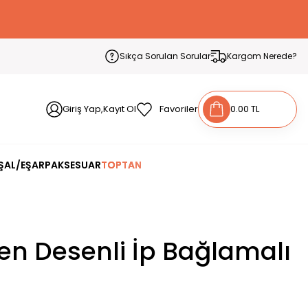
Sıkça Sorulan Sorular
Kargom Nerede?
Giriş Yap,Kayıt Ol
Favoriler
0.00 TL
ŞAL/EŞARP
AKSESUAR
TOPTAN
n Desenli İp Bağlamalı