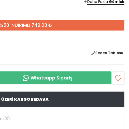
Daha Fazla
Gömlek
%50 İNDİRİMLİ 749.00 ₺
Beden Tablosu
Whatsapp Sipariş
L ÜZERİ KARGO BEDAVA
um (0)