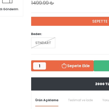
1499.99
₺
zlı Gönderim
SEPETTE 
Beden:
STNDART
Sepete Ekle
2000 T
Ürün Açıklama
Teslimat ve İade
Yor