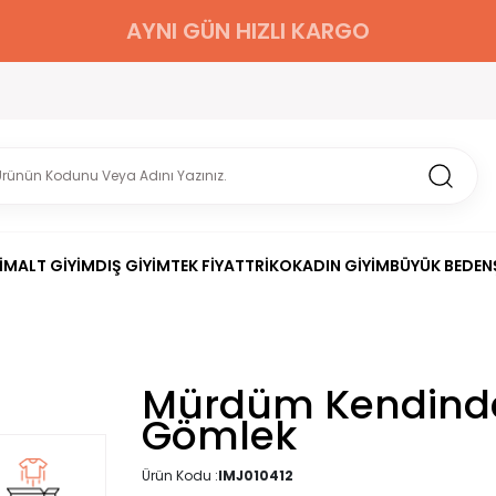
AYNI GÜN HIZLI KARGO
İM
ALT GİYİM
DIŞ GİYİM
TEK FİYAT
TRİKO
KADIN GİYİM
BÜYÜK BEDEN
Mürdüm Kendinde
Gömlek
Ürün Kodu :
IMJ010412