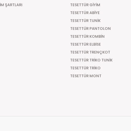
Türkiye'nin her yerine hızlı kargo seçeneğiyle gön
ŞİM ŞARTLARI
TESETTÜR GİYİM
seçeneği ile sipariş verilecek olunursa kapıda öde
TESETTÜR ABİYE
Kapıda Ödeme
TESETTÜR TUNİK
Türkiye'nin her yerine Kapıda Ödemeli sipariş vereb
TESETTÜR PANTOLON
aracılık etmesi sebebiyle +29.99 TL Kapıda Ödeme
TESETTÜR KOMBİN
Teslimat Süresi
TESETTÜR ELBİSE
TESETTÜR TRENÇKOT
Tüm Siparişleriniz PTT KARGO Güvencesi ile 2-5 iş g
süre 7 güne kadar uzayabilmektedir
TESETTÜR TRİKO TUNİK
TESETTÜR TRİKO
TESETTÜR MONT