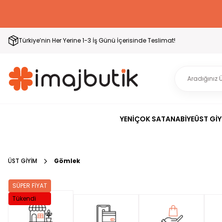
Türkiye’nin Her Yerine 1-3 İş Günü İçerisinde Teslimat!
YENİ
ÇOK SATAN
ABİYE
ÜST GİY
ÜST GİYİM
Gömlek
SÜPER FİYAT
Tükendi