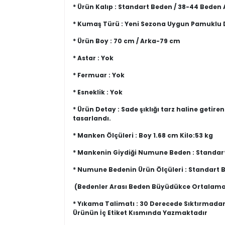
* Ürün Kalıp : Standart Beden / 38-44 Beden 
* Kumaş Türü : Yeni Sezona Uygun Pamukl
* Ürün Boy : 70 cm / Arka-79 cm
* Astar : Yok
* Fermuar : Yok
* Esneklik : Yok
* Ürün Detay : Sade şıklığı tarz haline getir
tasarlandı.
* Manken Ölçüleri : Boy 1.68 cm Kilo:53 kg
* Mankenin Giydiği Numune Beden : Standar
* Numune Bedenin Ürün Ölçüleri : Standart
(Bedenler Arası Beden Büyüdükce Ortalama
* Yıkama Talimatı : 30 Derecede Sıktırmada
Ürünün İç Etiket Kısmında Yazmaktadır