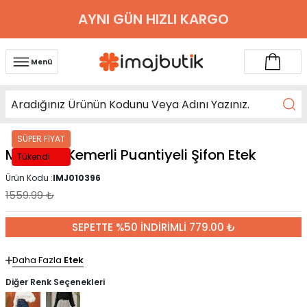
AYNI GÜN HIZLI KARGO
Menü
SÜPER FİYAT
Mürdüm Kemerli Puantiyeli Şifon Etek
Tükendi
Ürün Kodu :
IMJ010396
1559.99
₺
SEPETTE %50 İNDİRİMLİ 779.00 ₺
Daha Fazla
Etek
Diğer Renk Seçenekleri