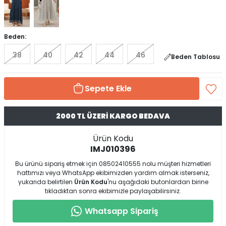
Beden:
38
40
42
44
46
Beden Tablosu
Sepete Ekle
2000 TL ÜZERİ KARGO BEDAVA
Ürün Kodu
IMJ010396
Bu ürünü sipariş etmek için 08502410555 nolu müşteri hizmetleri
hattımızı veya WhatsApp ekibimizden yardım almak isterseniz,
yukarıda belirtilen
Ürün Kodu
'nu aşağıdaki butonlardan birine
tıkladıktan sonra ekibimizle paylaşabilirsiniz.
Whatsapp Sipariş