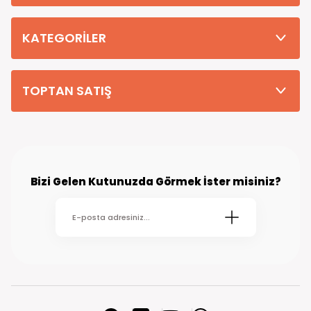
Tüm Siparişleriniz PTT KARGO Güvencesi ile 2-5 iş gününde sizlere
teslim edilmektedir. (kırsal köy kasaba gibi yerlere bu süre 7 güne
kadar uzayabilmektedir
KATEGORİLER
TOPTAN SATIŞ
Bizi Gelen Kutunuzda Görmek İster misiniz?