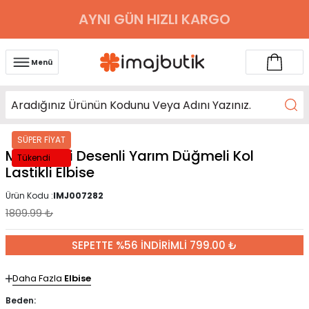
AYNI GÜN HIZLI KARGO
Menü
SÜPER FİYAT
Mint Yeşili Desenli Yarım Düğmeli Kol
Tükendi
Lastikli Elbise
Ürün Kodu :
IMJ007282
1809.99
₺
SEPETTE %56 İNDİRİMLİ 799.00 ₺
Daha Fazla
Elbise
Beden: