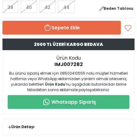
38
40
42
44
Beden Tablosu
Sepete Ekle
2000 TL ÜZERİ KARGO BEDAVA
Ürün Kodu
IMJ007282
Bu ürünü sipariş etmek için 08502410555 nolu müşteri hizmetleri
hattımızı veya WhatsApp ekibimizden yardım almak isterseniz,
yukarıda belirtilen
Ürün Kodu
'nu aşağıdaki butonlardan birine
tıkladıktan sonra ekibimizle paylaşabilirsiniz.
Whatsapp Sipariş
Ürün Detayı
* Ürün Kalıp : Normal Kalıp ( Kendi Bedeninizde Birebir