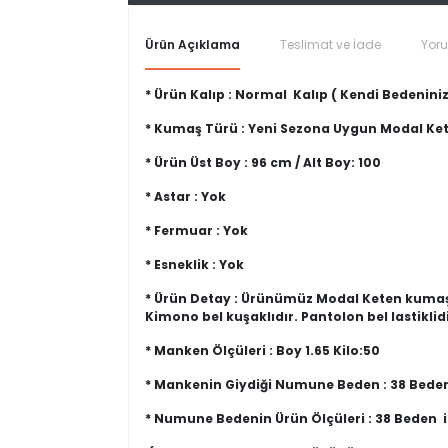
Ürün Açıklama
Teslimat ve İade
Yor
* Ürün Kalıp : Normal Kalıp ( Kendi Bedeniniz
* Kumaş Türü : Yeni Sezona Uygun Modal K
* Ürün Üst Boy : 96 cm / Alt Boy: 100
* Astar : Yok
* Fermuar : Yok
* Esneklik : Yok
* Ürün Detay : Ürünümüz Modal Keten kumaşta
Kimono bel kuşaklıdır. Pantolon bel lastiklidi
* Manken Ölçüleri : Boy 1.65 Kilo:50
* Mankenin Giydiği Numune Beden : 38 Bede
* Numune Bedenin Ürün Ölçüleri : 38 Beden 