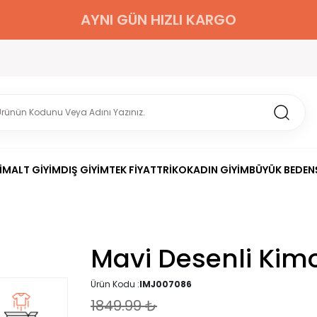
AYNI GÜN HIZLI KARGO
İM
ALT GİYİM
DIŞ GİYİM
TEK FİYAT
TRİKO
KADIN GİYİM
BÜYÜK BEDEN
Mavi Desenli Kim
Ürün Kodu :
IMJ007086
1849.99
₺