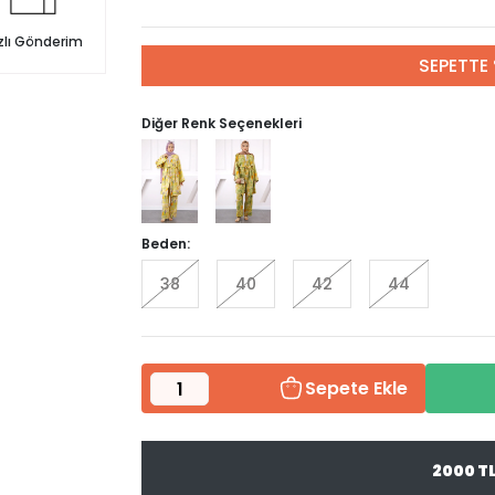
zlı Gönderim
SEPETTE 
Diğer Renk Seçenekleri
Beden:
38
40
42
44
Sepete Ekle
2000 T