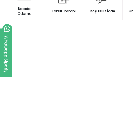
Kapıda
Taksit İmkanı
Koşulsuz İade
Hı
Ödeme