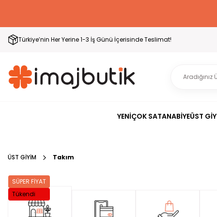
Türkiye’nin Her Yerine 1-3 İş Günü İçerisinde Teslimat!
YENİ
ÇOK SATAN
ABİYE
ÜST GİY
ÜST GİYİM
Takım
SÜPER FİYAT
Tükendi