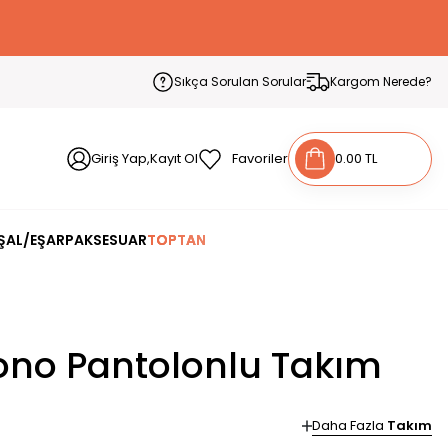
Sıkça Sorulan Sorular
Kargom Nerede?
Giriş Yap,Kayıt Ol
Favoriler
0.00 TL
ŞAL/EŞARP
AKSESUAR
TOPTAN
ono Pantolonlu Takım
Daha Fazla
Takım