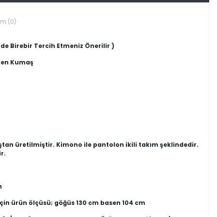
um (0)
de Birebir Tercih Etmeniz Önerilir )
eten Kumaş
n üretilmiştir. Kimono ile pantolon ikili takım şeklindedir.
r.
n
için ürün ölçüsü; göğüs 130 cm basen 104 cm