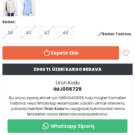
Beden:
38
40
42
44
Beden Tablosu
Sepete Ekle
2000 TL ÜZERİ KARGO BEDAVA
Ürün Kodu
IMJ006729
Bu ürünü sipariş etmek için 08502410555 nolu müşteri hizmetleri
hattımızı veya WhatsApp ekibimizden yardım almak isterseniz,
yukarıda belirtilen
Ürün Kodu
'nu aşağıdaki butonlardan birine
tıkladıktan sonra ekibimizle paylaşabilirsiniz.
Whatsapp Sipariş