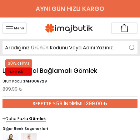
AYNI GÜN HIZLI KARGO
Menü
SÜPER FİYAT
Lacivert Kol Bağlamalı Gömlek
Tükendi
Ürün Kodu :
IMJ006729
899.99
₺
SEPETTE %56 İNDİRİMLİ 399.00 ₺
Daha Fazla
Gömlek
Diğer Renk Seçenekleri