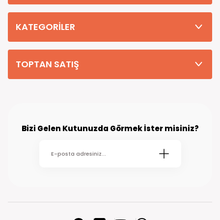
Tüm Siparişleriniz PTT KARGO Güvencesi ile 2-5 iş gününde sizlere
teslim edilmektedir. (kırsal köy kasaba gibi yerlere bu süre 7 güne
kadar uzayabilmektedir
KATEGORİLER
TOPTAN SATIŞ
Bizi Gelen Kutunuzda Görmek İster misiniz?