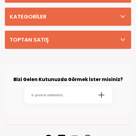
Tüm Siparişleriniz PTT KARGO Güvencesi ile 2-5 iş gününde sizlere
teslim edilmektedir. (kırsal köy kasaba gibi yerlere bu süre 7 güne
kadar uzayabilmektedir
KATEGORİLER
TOPTAN SATIŞ
Bizi Gelen Kutunuzda Görmek İster misiniz?