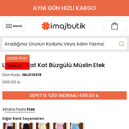
AYNI GÜN HIZLI KARGO
Menü
SÜPER FİYAT
Lacivert Kat Kat Büzgülü Müslin Etek
Tükendi
Ürün Kodu :
IMJ010518
999.99
₺
SEPETTE %50 İNDİRİMLİ 499.00 ₺
Daha Fazla
Etek
Diğer Renk Seçenekleri