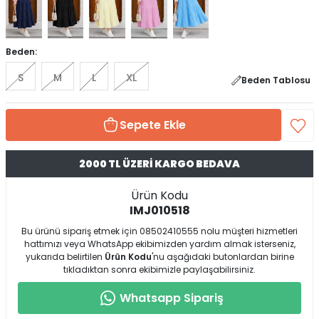
Beden:
S
M
L
XL
Beden Tablosu
Sepete Ekle
2000 TL ÜZERİ KARGO BEDAVA
Ürün Kodu
IMJ010518
Bu ürünü sipariş etmek için 08502410555 nolu müşteri hizmetleri
hattımızı veya WhatsApp ekibimizden yardım almak isterseniz,
yukarıda belirtilen
Ürün Kodu
'nu aşağıdaki butonlardan birine
tıkladıktan sonra ekibimizle paylaşabilirsiniz.
Whatsapp Sipariş