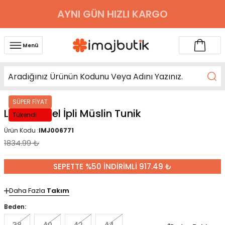
AYNI GÜN HIZLI KARGO
Menü
SÜPER FİYAT
Lacivert Bel İpli Müslin Tunik
Tükendi
Ürün Kodu :
IMJ006771
1834.99
₺
SEPETTE %50 İNDİRİMLİ 917.49 ₺
Daha Fazla
Takım
Beden: