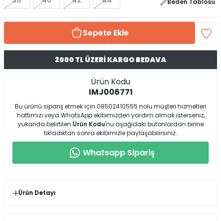
38
40
42
44
Beden Tablosu
Sepete Ekle
2000 TL ÜZERİ KARGO BEDAVA
Ürün Kodu
IMJ006771
Bu ürünü sipariş etmek için 08502410555 nolu müşteri hizmetleri
hattımızı veya WhatsApp ekibimizden yardım almak isterseniz,
yukarıda belirtilen
Ürün Kodu
'nu aşağıdaki butonlardan birine
tıkladıktan sonra ekibimizle paylaşabilirsiniz.
Whatsapp Sipariş
Ürün Detayı
* Ürün Kalıp : Normal Kalıp ( Kendi Bedeninizde Birebir
Tercih Etmeniz Önerilir )