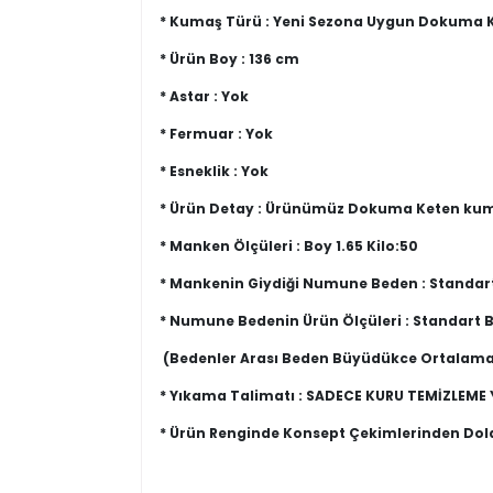
* Kumaş Türü : Yeni Sezona Uygun Dokuma
* Ürün Boy : 136 cm
* Astar : Yok
* Fermuar : Yok
* Esneklik : Yok
* Ürün Detay : Ürünümüz Dokuma Keten kuma
* Manken Ölçüleri : Boy 1.65 Kilo:50
* Mankenin Giydiği Numune Beden : Standar
* Numune Bedenin Ürün Ölçüleri : Standart 
(Bedenler Arası Beden Büyüdükce Ortalama
* Yıkama Talimatı : SADECE KURU TEMİZLEME 
* Ürün Renginde Konsept Çekimlerinden Dolay