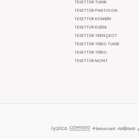
TESETTÜR TUNİK
Türkiye'nin her yerine Kapıda Ödemeli sipariş vereb
TESETTÜR PANTOLON
aracılık etmesi sebebiyle +29.99 TL Kapıda Ödeme
TESETTÜR KOMBİN
Teslimat Süresi
TESETTÜR ELBİSE
TESETTÜR TRENÇKOT
Tüm Siparişleriniz PTT KARGO Güvencesi ile 2-5 iş g
süre 7 güne kadar uzayabilmektedir
TESETTÜR TRİKO TUNİK
TESETTÜR TRİKO
TESETTÜR MONT