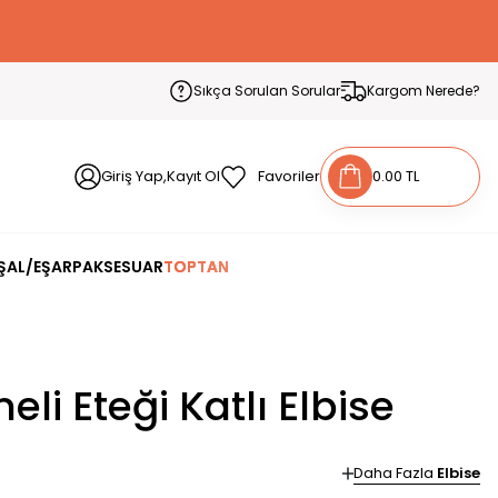
Sıkça Sorulan Sorular
Kargom Nerede?
Giriş Yap,Kayıt Ol
Favoriler
0.00 TL
ŞAL/EŞARP
AKSESUAR
TOPTAN
i Eteği Katlı Elbise
Daha Fazla
Elbise