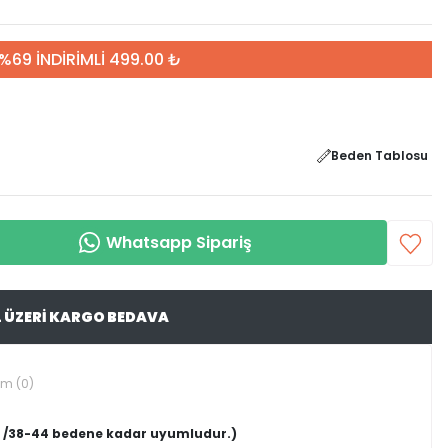
%69 İNDİRİMLİ 499.00 ₺
Beden Tablosu
Whatsapp Sipariş
L ÜZERİ KARGO BEDAVA
um (0)
en /38-44 bedene kadar uyumludur.)