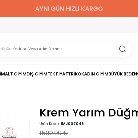
AYNI GÜN HIZLI KARGO
İM
ALT GİYİM
DIŞ GİYİM
TEK FİYAT
TRİKO
KADIN GİYİM
BÜYÜK BEDEN
Krem Yarım Düğmel
Ürün Kodu :
IMJ007048
1599.99
₺