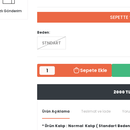
zlı Gönderim
SEPETTE 
Beden:
STNDART
Sepete Ekle
2000 T
Ürün Açıklama
Teslimat ve İade
Yor
* Ürün Kalıp : Normal Kalıp ( Standart Bed