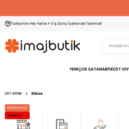
Türkiye’nin Her Yerine 1-3 İş Günü İçerisinde Teslimat!
YENİ
ÇOK SATAN
ABİYE
ÜST GİY
ÜST GİYİM
Elbise
SÜPER FİYAT
Tükendi