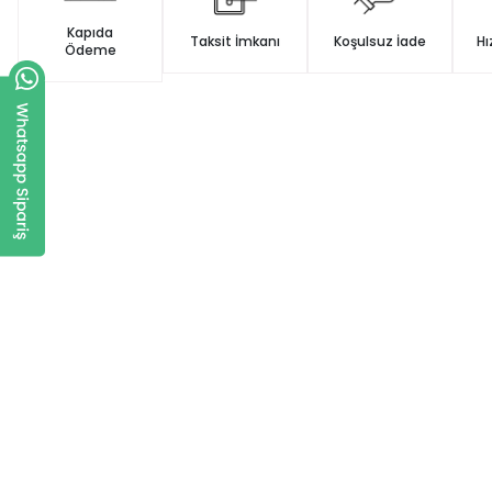
Kapıda
Taksit İmkanı
Koşulsuz İade
Hı
Ödeme