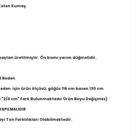
 Keten Kumaş
ştan üretilmiştir. Ön kısmı yarım düğmelidir.
t Beden
Beden için ürün ölçüsü; göğüs 116 cm basen 130 cm
 "2/4 cm" Fark Bulunmaktadır Ürün Boyu Değişmez)
YAPILMALIDIR
ı Ton Farklılıkları Olabilmektedir.