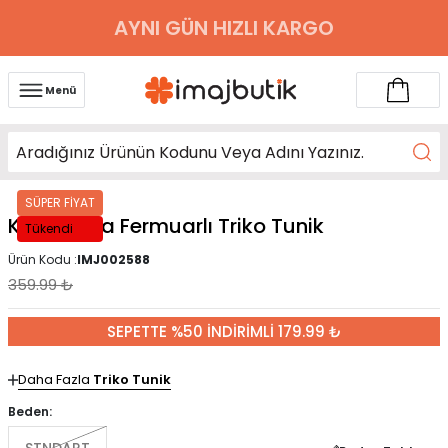
AYNI GÜN HIZLI KARGO
Menü
SÜPER FİYAT
Krem Yaka Fermuarlı Triko Tunik
Tükendi
Ürün Kodu :
IMJ002588
359.99
₺
SEPETTE %50 İNDİRİMLİ 179.99 ₺
Daha Fazla
Triko Tunik
Beden: