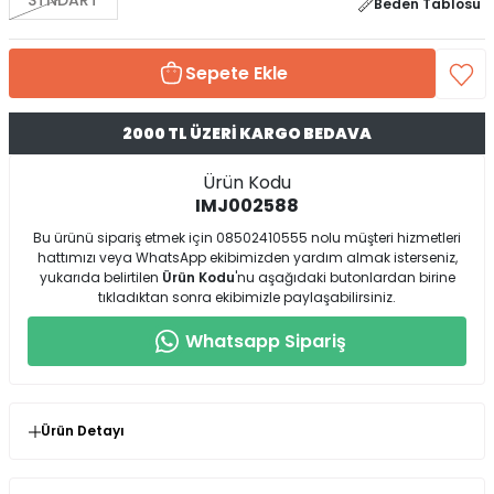
STNDART
Beden Tablosu
Sepete Ekle
2000 TL ÜZERİ KARGO BEDAVA
Ürün Kodu
IMJ002588
Bu ürünü sipariş etmek için 08502410555 nolu müşteri hizmetleri
hattımızı veya WhatsApp ekibimizden yardım almak isterseniz,
yukarıda belirtilen
Ürün Kodu
'nu aşağıdaki butonlardan birine
tıkladıktan sonra ekibimizle paylaşabilirsiniz.
Whatsapp Sipariş
Ürün Detayı
* Ürün Kalıp : Rahat Kalıp