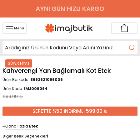
AYNI GÜN HIZLI KARGO
Menü
SÜPER FİYAT
Kahverengi Yan Bağlamalı Kot Etek
Ürün Barkodu :
8693621096006
Ürün Kodu :
IMJ009064
1199.99
₺
SEPETTE %50 İNDİRİMLİ 599.00 ₺
Daha Fazla
Etek
Diğer Renk Seçenekleri