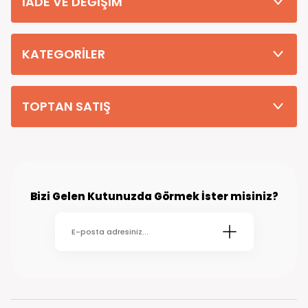
İADE VE DEĞİŞİM
Tüm Siparişleriniz PTT KARGO Güvencesi ile 2-5 iş gününde sizlere
teslim edilmektedir. (kırsal köy kasaba gibi yerlere bu süre 7 güne
kadar uzayabilmektedir
KATEGORİLER
TOPTAN SATIŞ
Bizi Gelen Kutunuzda Görmek İster misiniz?