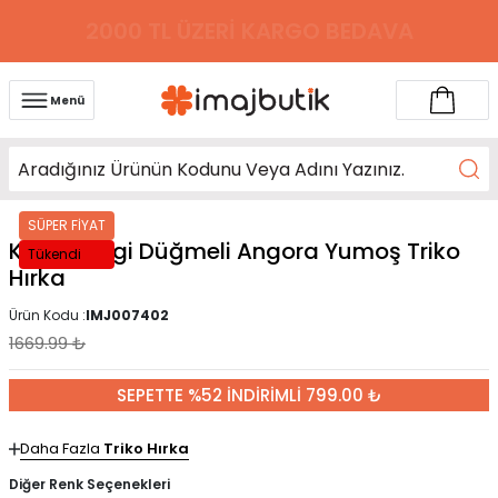
2000 TL ÜZERİ KARGO BEDAVA
Menü
SÜPER FİYAT
Kahverengi Düğmeli Angora Yumoş Triko
Tükendi
Hırka
Ürün Kodu :
IMJ007402
1669.99
₺
SEPETTE %52 İNDİRİMLİ 799.00 ₺
Daha Fazla
Triko Hırka
Diğer Renk Seçenekleri