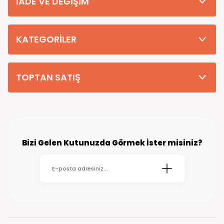
İADE VE DEĞİŞİM
Tüm Siparişleriniz PTT KARGO Güvencesi ile 2-5 iş gününde sizlere
teslim edilmektedir. (kırsal köy kasaba gibi yerlere bu süre 7 güne
kadar uzayabilmektedir
KATEGORİLER
TOPTAN SATIŞ
Bizi Gelen Kutunuzda Görmek İster misiniz?