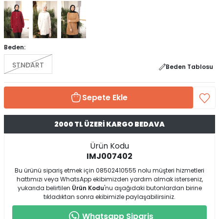
Beden:
STNDART
Beden Tablosu
Sepete Ekle
2000 TL ÜZERİ KARGO BEDAVA
Ürün Kodu
IMJ007402
Bu ürünü sipariş etmek için 08502410555 nolu müşteri hizmetleri
hattımızı veya WhatsApp ekibimizden yardım almak isterseniz,
yukarıda belirtilen
Ürün Kodu
'nu aşağıdaki butonlardan birine
tıkladıktan sonra ekibimizle paylaşabilirsiniz.
Whatsapp Sipariş