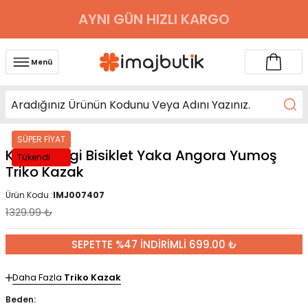
AYNI GÜN HIZLI KARGO
Menü
SÜPER FİYAT
Kahverengi Bisiklet Yaka Angora Yumoş
Tükendi
Triko Kazak
Ürün Kodu :
IMJ007407
1329.99
₺
SEPETTE %47 İNDİRİMLİ 699.00 ₺
Daha Fazla
Triko Kazak
Beden: