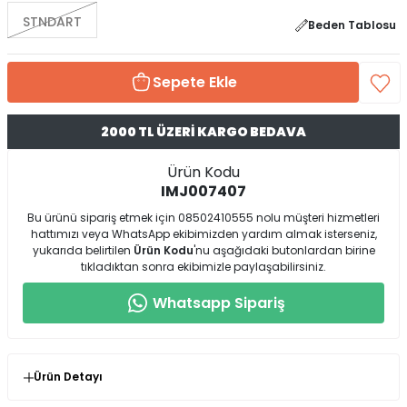
STNDART
Beden Tablosu
Sepete Ekle
2000 TL ÜZERİ KARGO BEDAVA
Ürün Kodu
IMJ007407
Bu ürünü sipariş etmek için 08502410555 nolu müşteri hizmetleri
hattımızı veya WhatsApp ekibimizden yardım almak isterseniz,
yukarıda belirtilen
Ürün Kodu
'nu aşağıdaki butonlardan birine
tıkladıktan sonra ekibimizle paylaşabilirsiniz.
Whatsapp Sipariş
Ürün Detayı
* Ürün Kalıp : Normal Kalıp (Standart Beden / 36-42 Beden