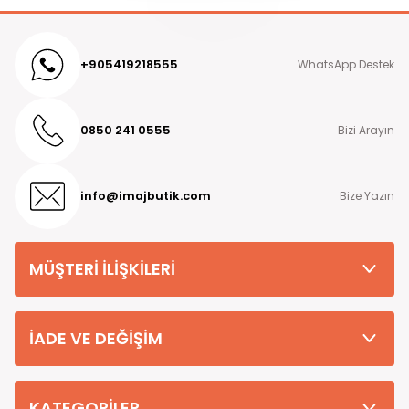
+905419218555
WhatsApp Destek
0850 241 0555
Bizi Arayın
info@imajbutik.com
Bize Yazın
MÜŞTERİ İLİŞKİLERİ
İADE VE DEĞİŞİM
KATEGORİLER