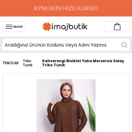
AYNI GÜN HIZLI KARGO
Menü
Triko
Kahverengi Bisiklet Yaka Merserize Salaş
TRİKOLAR
Tunik
Triko Tunik