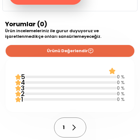
Yorumlar (0)
Ürün incelemeleriniz ile gurur duyuyoruz ve
işaretlenmedikçe onları sansürlemeyeceğiz.
Ürünü Değerlendir
0 Yorum
0.0
5
0 %
4
0 %
3
0 %
2
0 %
1
0 %
1