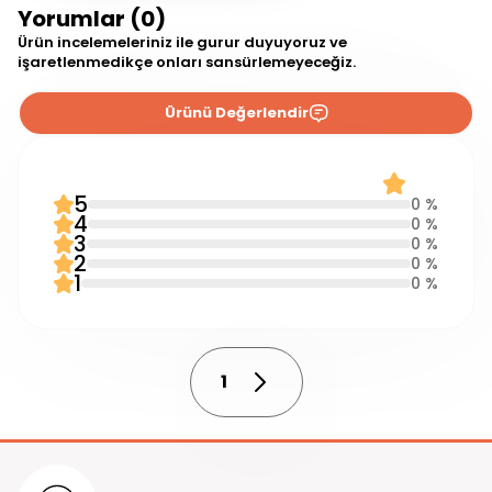
Yorumlar (0)
Ürün incelemeleriniz ile gurur duyuyoruz ve
işaretlenmedikçe onları sansürlemeyeceğiz.
Ürünü Değerlendir
0 Yorum
0.0
5
0 %
4
0 %
3
0 %
2
0 %
1
0 %
1