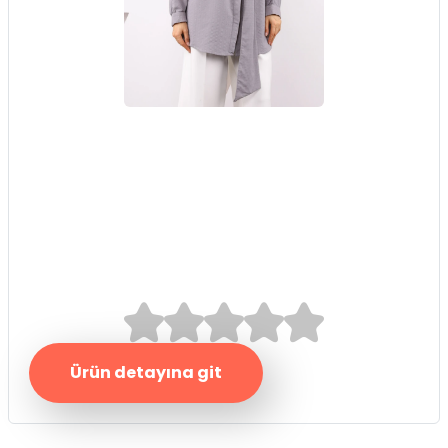
Gri Kuşak Detaylı
Bürümcük Gömlek
0.0/5
Ürün detayına git