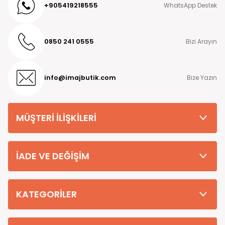
+905419218555
WhatsApp Destek
0850 241 0555
Bizi Arayın
info@imajbutik.com
Bize Yazın
MÜŞTERİ İLİŞKİLERİ
İADE VE DEĞİŞİM
KATEGORİLER