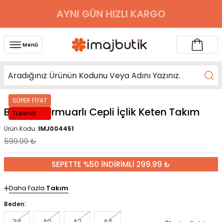
AYNI GÜN HIZLI KARGO
Menü
SÜPER FİYAT
Bisküvi Fermuarlı Cepli İçlik Keten Takım
Tükendi
Ürün Kodu :
IMJ004451
599.99
₺
SEPETTE %50 İNDİRİMLİ 299.99 ₺
Daha Fazla
Takım
Beden: