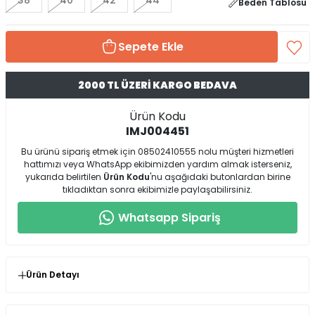
38
40
42
44
Beden Tablosu
Sepete Ekle
2000 TL ÜZERİ KARGO BEDAVA
Ürün Kodu
IMJ004451
Bu ürünü sipariş etmek için 08502410555 nolu müşteri hizmetleri
hattımızı veya WhatsApp ekibimizden yardım almak isterseniz,
yukarıda belirtilen
Ürün Kodu
'nu aşağıdaki butonlardan birine
tıkladıktan sonra ekibimizle paylaşabilirsiniz.
Whatsapp Sipariş
Ürün Detayı
* Ürün Kalıp : Tam kalıp ( Kendi bedeninizi birebir tercih
etmeniz önerilir.)