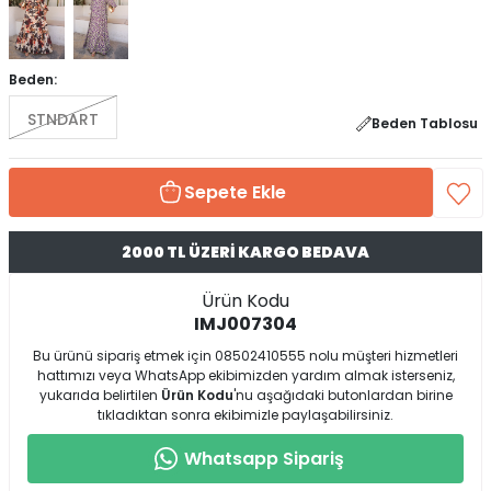
Beden:
STNDART
Beden Tablosu
Sepete Ekle
2000 TL ÜZERİ KARGO BEDAVA
Ürün Kodu
IMJ007304
Bu ürünü sipariş etmek için 08502410555 nolu müşteri hizmetleri
hattımızı veya WhatsApp ekibimizden yardım almak isterseniz,
yukarıda belirtilen
Ürün Kodu
'nu aşağıdaki butonlardan birine
tıkladıktan sonra ekibimizle paylaşabilirsiniz.
Whatsapp Sipariş