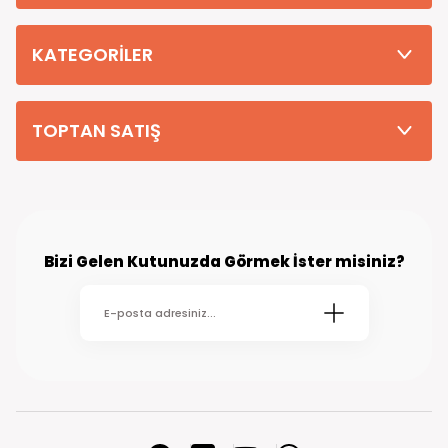
Tüm Siparişleriniz PTT KARGO Güvencesi ile 2-5 iş gününde sizlere
teslim edilmektedir. (kırsal köy kasaba gibi yerlere bu süre 7 güne
kadar uzayabilmektedir
KATEGORİLER
TOPTAN SATIŞ
Bizi Gelen Kutunuzda Görmek İster misiniz?