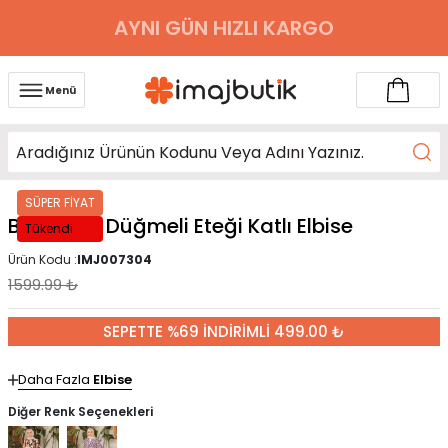
AYNI GÜN HIZLI KARGO
Menü
SÜPER FİYAT
Bej Yarım Düğmeli Eteği Katlı Elbise
Tükendi
Ürün Kodu :
IMJ007304
1599.99
₺
SEPETTE %69 İNDİRİMLİ 499.00 ₺
Daha Fazla
Elbise
Diğer Renk Seçenekleri