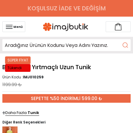
KOŞULSUZ İADE VE DEĞİŞİM
Menü
SÜPER FİYAT
Bej Çizgili Yırtmaçlı Uzun Tunik
Tükendi
Ürün Kodu :
IMJ010259
1199.99
₺
SEPETTE %50 İNDİRİMLİ 599.00 ₺
Daha Fazla
Tunik
Diğer Renk Seçenekleri