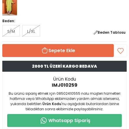
Beden:
S/M
L/XL
Beden Tablosu
Sepete Ekle
2000 TL ÜZERİ KARGO BEDAVA
Ürün Kodu
IMJ010259
Bu ürünü sipariş etmek için 08502410555 nolu müşteri hizmetleri
hattımızı veya WhatsApp ekibimizden yardım almak isterseniz,
yukarıda belirtilen
Ürün Kodu
'nu aşağıdaki butonlardan birine
tıkladıktan sonra ekibimizle paylaşabilirsiniz.
Whatsapp Sipariş