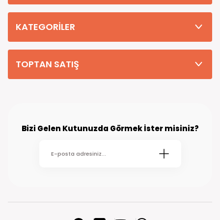
Tüm Siparişleriniz PTT KARGO Güvencesi ile 2-5 iş gününde sizlere
teslim edilmektedir. (kırsal köy kasaba gibi yerlere bu süre 7 güne
kadar uzayabilmektedir
KATEGORİLER
TOPTAN SATIŞ
Bizi Gelen Kutunuzda Görmek İster misiniz?