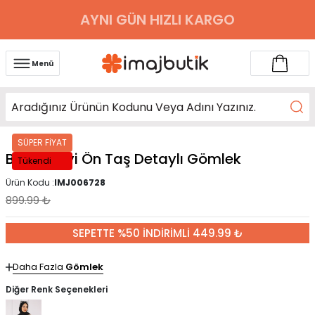
AYNI GÜN HIZLI KARGO
Menü
SÜPER FİYAT
Bebe Mavi Ön Taş Detaylı Gömlek
Tükendi
Ürün Kodu :
IMJ006728
899.99
₺
SEPETTE %50 İNDİRİMLİ 449.99 ₺
Daha Fazla
Gömlek
Diğer Renk Seçenekleri