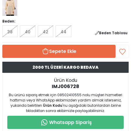
Beden:
38
40
42
44
Beden Tablosu
Sepete Ekle
2000 TL ÜZERİ KARGO BEDAVA
Ürün Kodu
IMJ006728
Bu ürünü sipariş etmek için 08502410555 nolu müşteri hizmetleri
hattımızı veya WhatsApp ekibimizden yardım almak isterseniz,
yukarıda belirtilen
Ürün Kodu
'nu aşağıdaki butonlardan birine
tıkladıktan sonra ekibimizle paylaşabilirsiniz.
Whatsapp Sipariş