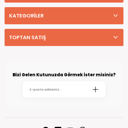
Tüm Siparişleriniz PTT KARGO Güvencesi ile 2-5 iş gününde sizlere
teslim edilmektedir. (kırsal köy kasaba gibi yerlere bu süre 7 güne
kadar uzayabilmektedir
KATEGORİLER
TOPTAN SATIŞ
Bizi Gelen Kutunuzda Görmek İster misiniz?