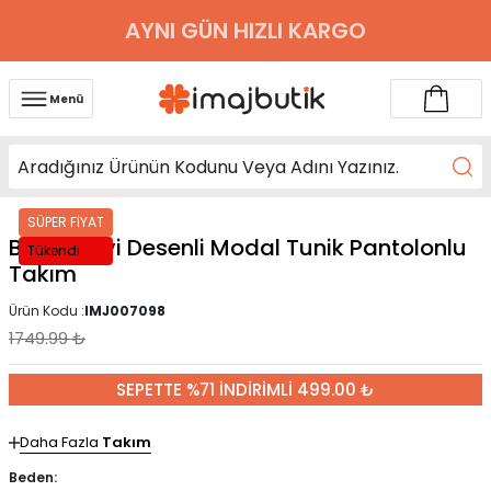
AYNI GÜN HIZLI KARGO
Menü
SÜPER FİYAT
Bebe Mavi Desenli Modal Tunik Pantolonlu
Tükendi
Takım
Ürün Kodu :
IMJ007098
1749.99
₺
SEPETTE %71 İNDİRİMLİ 499.00 ₺
Daha Fazla
Takım
Beden: