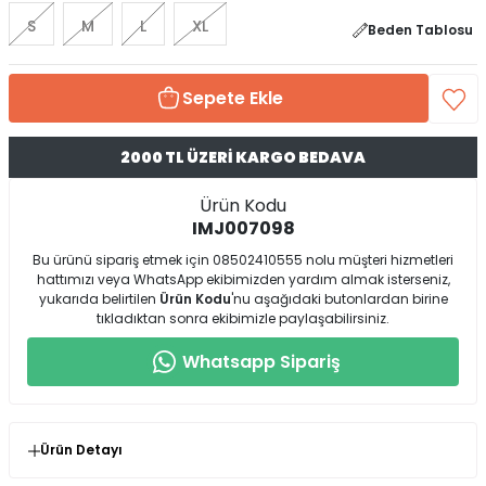
S
M
L
XL
Beden Tablosu
Sepete Ekle
2000 TL ÜZERİ KARGO BEDAVA
Ürün Kodu
IMJ007098
Bu ürünü sipariş etmek için 08502410555 nolu müşteri hizmetleri
hattımızı veya WhatsApp ekibimizden yardım almak isterseniz,
yukarıda belirtilen
Ürün Kodu
'nu aşağıdaki butonlardan birine
tıkladıktan sonra ekibimizle paylaşabilirsiniz.
Whatsapp Sipariş
Ürün Detayı
* Ürün Kalıp : Normal Kalıp ( Kendi Bedeninizde Birebir