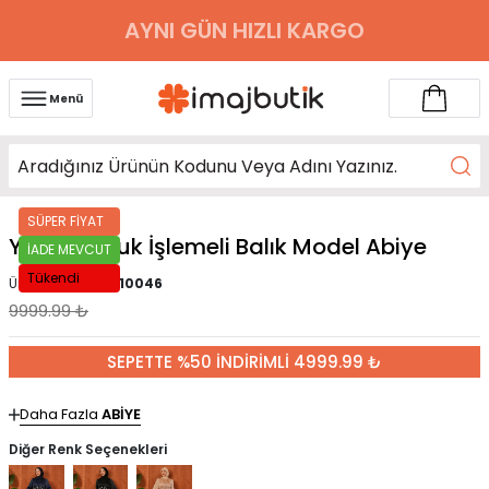
AYNI GÜN HIZLI KARGO
Menü
SÜPER FİYAT
Yeşil Boncuk İşlemeli Balık Model Abiye
İADE MEVCUT
Tükendi
Ürün Kodu :
IMJ010046
9999.99
₺
SEPETTE %50 İNDİRİMLİ 4999.99 ₺
Daha Fazla
ABİYE
Diğer Renk Seçenekleri