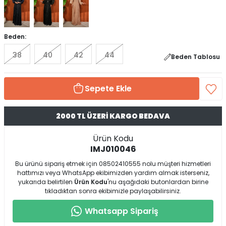
Beden:
38
40
42
44
Beden Tablosu
Sepete Ekle
2000 TL ÜZERİ KARGO BEDAVA
Ürün Kodu
IMJ010046
Bu ürünü sipariş etmek için 08502410555 nolu müşteri hizmetleri
hattımızı veya WhatsApp ekibimizden yardım almak isterseniz,
yukarıda belirtilen
Ürün Kodu
'nu aşağıdaki butonlardan birine
tıkladıktan sonra ekibimizle paylaşabilirsiniz.
Whatsapp Sipariş