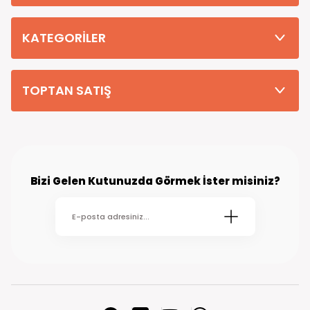
Tüm Siparişleriniz PTT KARGO Güvencesi ile 2-5 iş gününde sizlere
teslim edilmektedir. (kırsal köy kasaba gibi yerlere bu süre 7 güne
kadar uzayabilmektedir
KATEGORİLER
TOPTAN SATIŞ
Bizi Gelen Kutunuzda Görmek İster misiniz?