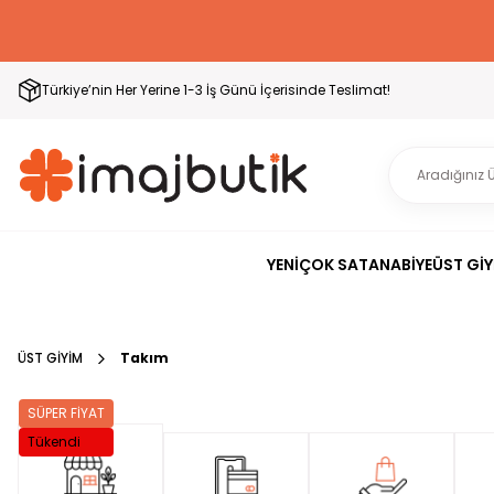
Türkiye’nin Her Yerine 1-3 İş Günü İçerisinde Teslimat!
YENİ
ÇOK SATAN
ABİYE
ÜST GİY
ÜST GİYİM
Takım
SÜPER FİYAT
Tükendi