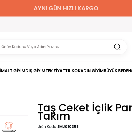
AYNI GÜN HIZLI KARGO
İM
ALT GİYİM
DIŞ GİYİM
TEK FİYAT
TRİKO
KADIN GİYİM
BÜYÜK BEDEN
Taş Ceket İçlik P
Takım
Ürün Kodu :
IMJ010358