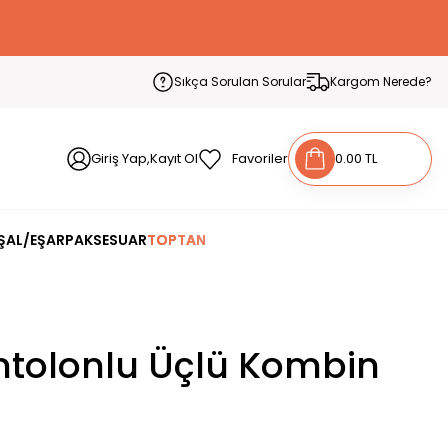
Sıkça Sorulan Sorular
Kargom Nerede?
Giriş Yap,Kayıt Ol
Favoriler
0.00 TL
ŞAL/EŞARP
AKSESUAR
TOPTAN
antolonlu Üçlü Kombin