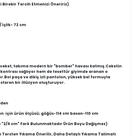
i Birebir Tercih Etmenizi Öneririz)
 İçlik- 72 cm
ı ceket, takıma modern bir "bomber" havası katmış.Ceketin
 kontrası sağlıyor hem de tesettür giyimde aranan o
ol paça ve dikiş izli pantolon, yüksek bel formuyla
teren bir illüzyon oluşturuyor.
eden
en için ürün ölçüsü; göğüs-114 cm basen-110 cm
 "2/4 cm" Fark Bulunmaktadır Ürün Boyu Değişmez)
n Tersten Yıkama Önerilir, Daha Detaylı Yıkama Talimatı