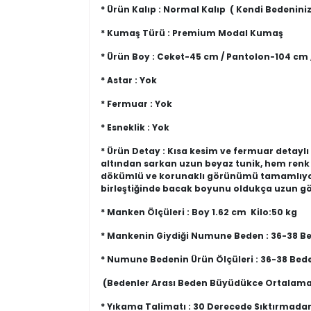
* Ürün Kalıp : Normal Kalıp ( Kendi Bedeniniz
* Kumaş Türü : Premium Modal Kumaş
* Ürün Boy : Ceket-45 cm / Pantolon-104 cm /
* Astar : Yok
* Fermuar : Yok
* Esneklik : Yok
* Ürün Detay : Kısa kesim ve fermuar detayl
altından sarkan uzun beyaz tunik, hem renk
dökümlü ve korunaklı görünümü tamamlıyor.B
birleştiğinde bacak boyunu oldukça uzun gös
* Manken Ölçüleri : Boy 1.62 cm Kilo:50 kg
* Mankenin Giydiği Numune Beden : 36-38 B
* Numune Bedenin Ürün Ölçüleri : 36-38 Bed
(Bedenler Arası Beden Büyüdükce Ortalama
* Yıkama Talimatı : 30 Derecede Sıktırmada