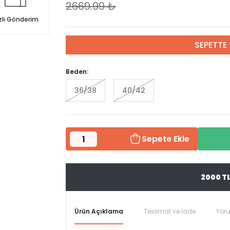
2669.99
₺
zlı Gönderim
SEPETTE 
Beden:
36/38
40/42
Sepete Ekle
2000 T
Ürün Açıklama
Teslimat ve İade
Yor