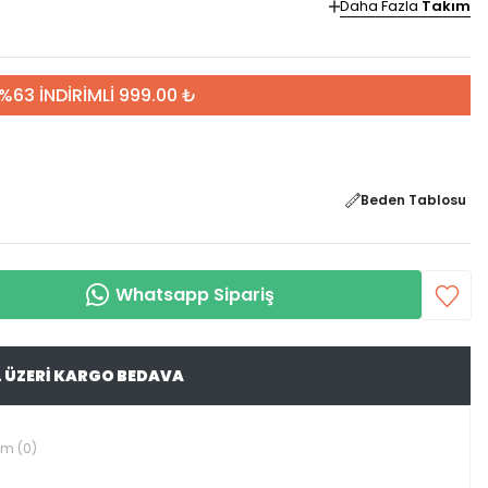
Daha Fazla
Takım
%63 İNDİRİMLİ 999.00 ₺
Beden Tablosu
Whatsapp Sipariş
L ÜZERİ KARGO BEDAVA
um (0)