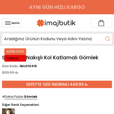
AYNI GÜN HIZLI KARGO
Menü
SÜPER FİYAT
Siyah Pul Nakışlı Kol Katlamalı Gömlek
Tükendi
Ürün Kodu :
IMJ010415
899.99
₺
SEPETTE %50 İNDİRİMLİ 449.99 ₺
Daha Fazla
Gömlek
Diğer Renk Seçenekleri