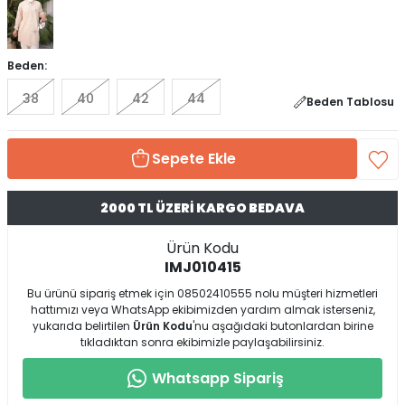
Beden:
38
40
42
44
Beden Tablosu
Sepete Ekle
2000 TL ÜZERİ KARGO BEDAVA
Ürün Kodu
IMJ010415
Bu ürünü sipariş etmek için 08502410555 nolu müşteri hizmetleri
hattımızı veya WhatsApp ekibimizden yardım almak isterseniz,
yukarıda belirtilen
Ürün Kodu
'nu aşağıdaki butonlardan birine
tıkladıktan sonra ekibimizle paylaşabilirsiniz.
Whatsapp Sipariş