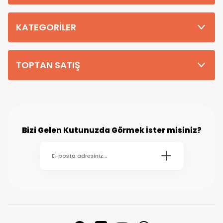
Tüm Siparişleriniz PTT KARGO Güvencesi ile 2-5 iş gününde sizlere
teslim edilmektedir. (kırsal köy kasaba gibi yerlere bu süre 7 güne
kadar uzayabilmektedir
KATEGORİLER
TOPTAN SATIŞ
Bizi Gelen Kutunuzda Görmek İster misiniz?