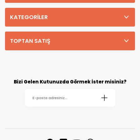
Tüm Siparişleriniz PTT KARGO Güvencesi ile 2-5 iş gününde sizlere
teslim edilmektedir. (kırsal köy kasaba gibi yerlere bu süre 7 güne
kadar uzayabilmektedir
KATEGORİLER
TOPTAN SATIŞ
Bizi Gelen Kutunuzda Görmek İster misiniz?