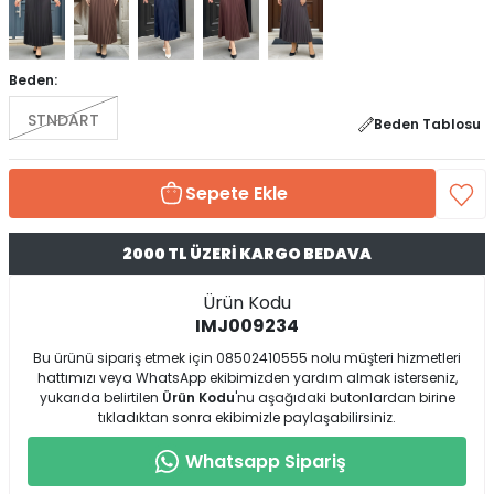
Beden:
STNDART
Beden Tablosu
Sepete Ekle
2000 TL ÜZERİ KARGO BEDAVA
Ürün Kodu
IMJ009234
Bu ürünü sipariş etmek için 08502410555 nolu müşteri hizmetleri
hattımızı veya WhatsApp ekibimizden yardım almak isterseniz,
yukarıda belirtilen
Ürün Kodu
'nu aşağıdaki butonlardan birine
tıkladıktan sonra ekibimizle paylaşabilirsiniz.
Whatsapp Sipariş