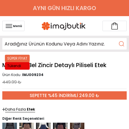
AYNI GÜN HIZLI KARGO
Menü
SÜPER FİYAT
Mürdüm Bel Zincir Detaylı Piliseli Etek
Tükendi
Ürün Kodu :
IMJ009234
449.99
₺
SEPETTE %45 İNDİRİMLİ 249.00 ₺
Daha Fazla
Etek
Diğer Renk Seçenekleri