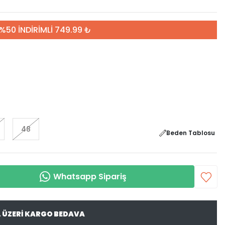
%50 İNDİRİMLİ 749.99 ₺
48
Beden Tablosu
Whatsapp Sipariş
L ÜZERİ KARGO BEDAVA