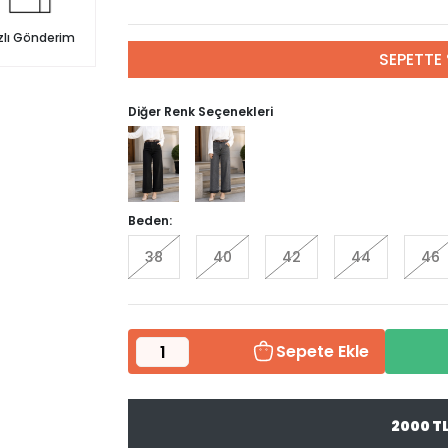
zlı Gönderim
SEPETTE 
Diğer Renk Seçenekleri
Beden:
38
40
42
44
46
Sepete Ekle
2000 T