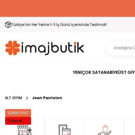
Türkiye’nin Her Yerine 1-3 İş Günü İçerisinde Teslimat!
YENİ
ÇOK SATAN
ABİYE
ÜST GİY
ALT GİYİM
Jean Pantolon
SÜPER FİYAT
Tükendi