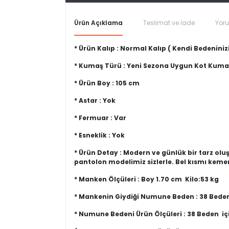
Ürün Açıklama
Teslimat ve İade
Yor
* Ürün Kalıp : Normal Kalıp ( Kendi Bedeninizi
* Kumaş Türü : Yeni Sezona Uygun Kot Kuma
* Ürün Boy : 105 cm
* Astar : Yok
* Fermuar : Var
* Esneklik : Yok
* Ürün Detay : Modern ve günlük bir tarz olu
pantolon modelimiz sizlerle. Bel kısmı kemer
* Manken Ölçüleri : Boy 1.70 cm Kilo:53 kg
* Mankenin Giydiği Numune Beden : 38 Bede
* Numune Bedeni Ürün Ölçüleri : 38 Beden iç