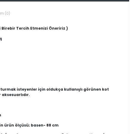
um (0)
 Birebir Tercih Etmenizi Öneririz )
ş
şturmak isteyenler için oldukça kullanışlı görünen kot
 aksesuarlıdır.
n
in ürün ölçüsü; basen- 88 cm