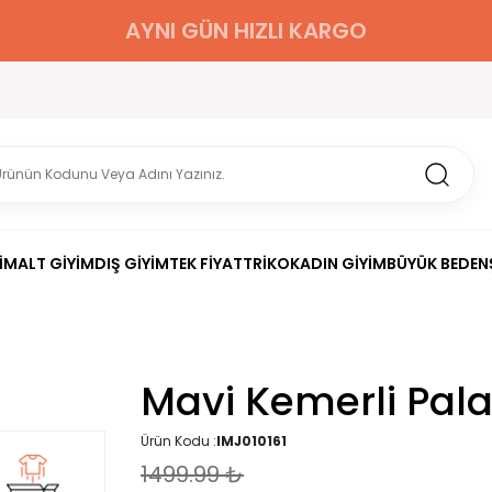
AYNI GÜN HIZLI KARGO
İM
ALT GİYİM
DIŞ GİYİM
TEK FİYAT
TRİKO
KADIN GİYİM
BÜYÜK BEDEN
Mavi Kemerli Pala
Ürün Kodu :
IMJ010161
1499.99
₺