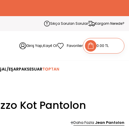
Sıkça Sorulan Sorular
Kargom Nerede?
Giriş Yap,Kayıt Ol
Favoriler
0.00 TL
ŞAL/EŞARP
AKSESUAR
TOPTAN
zzo Kot Pantolon
Daha Fazla
Jean Pantolon