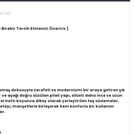
um (0)
 Birebir Tercih Etmenizi Öneririz )
umaş dokusuyla zarafeti ve modernizmi bir araya getiren şık
ve aşağı doğru süzülen pileli yapı, silüeti daha ince ve uzun
l hattı boyunca dikey olarak yerleştirilen taş süslemeler,
 detayı, manşetlerle birleşerek hem konforlu bir kullanım
ar.
n