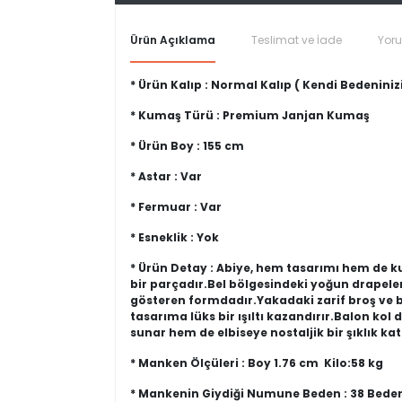
Ürün Açıklama
Teslimat ve İade
Yor
* Ürün Kalıp : Normal Kalıp ( Kendi Bedeninizi
* Kumaş Türü : Premium Janjan Kumaş
* Ürün Boy : 155 cm
* Astar : Var
* Fermuar : Var
* Esneklik : Yok
* Ürün Detay : Abiye, hem tasarımı hem de k
bir parçadır.Bel bölgesindeki yoğun drapeler 
gösteren formdadır.Yakadaki zarif broş ve be
tasarıma lüks bir ışıltı kazandırır.Balon kol
sunar hem de elbiseye nostaljik bir şıklık kat
* Manken Ölçüleri : Boy 1.76 cm Kilo:58 kg
* Mankenin Giydiği Numune Beden : 38 Bede