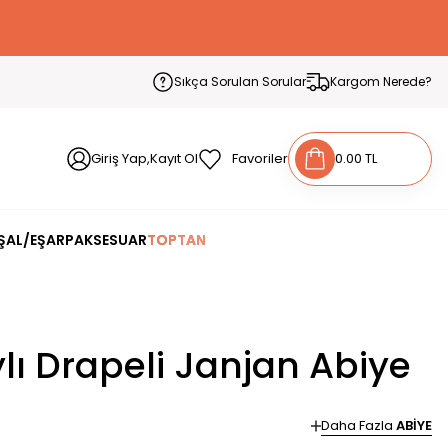
Sıkça Sorulan Sorular
Kargom Nerede?
Giriş Yap,Kayıt Ol
Favoriler
0.00 TL
ŞAL/EŞARP
AKSESUAR
TOPTAN
ylı Drapeli Janjan Abiye
Daha Fazla
ABİYE