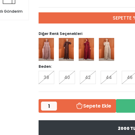
zlı Gönderim
SEPETTE 
Diğer Renk Seçenekleri
Beden:
38
40
42
44
46
Sepete Ekle
2000 T