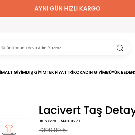
2000 TL ÜZERİ KARGO BEDAVA
İM
ALT GİYİM
DIŞ GİYİM
TEK FİYAT
TRİKO
KADIN GİYİM
BÜYÜK BEDEN
Lacivert Taş Deta
Ürün Kodu :
IMJ010277
7399.99
₺