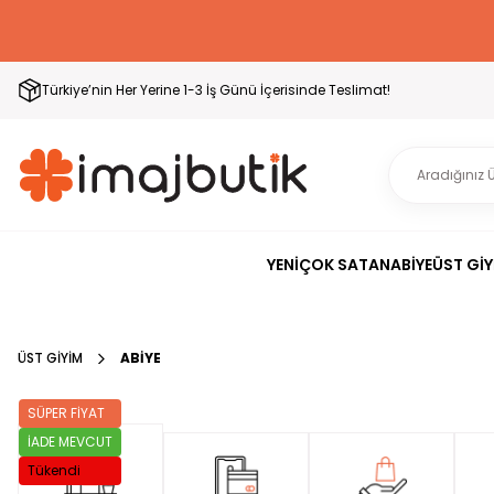
Türkiye’nin Her Yerine 1-3 İş Günü İçerisinde Teslimat!
YENİ
ÇOK SATAN
ABİYE
ÜST GİY
ÜST GİYİM
ABİYE
SÜPER FİYAT
İADE MEVCUT
Tükendi