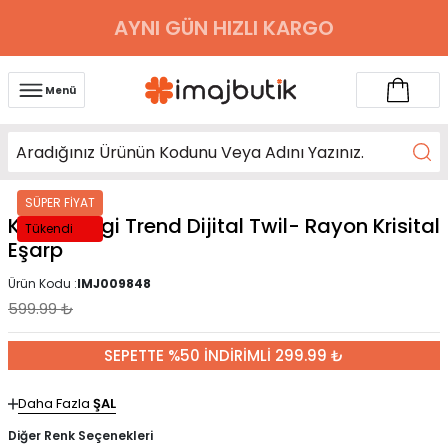
AYNI GÜN HIZLI KARGO
Menü
SÜPER FİYAT
Kahverengi Trend Dijital Twil- Rayon Krisital
Tükendi
Eşarp
Ürün Kodu :
IMJ009848
599.99
₺
SEPETTE %50 İNDİRİMLİ 299.99 ₺
Daha Fazla
ŞAL
Diğer Renk Seçenekleri