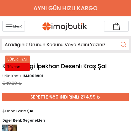
AYNI GÜN HIZLI KARGO
Menü
SÜPER FİYAT
Kahverengi İpekhan Desenli Kraş Şal
Tükendi
Ürün Kodu :
IMJ009901
549.99
₺
SEPETTE %50 İNDİRİMLİ 274.99 ₺
Daha Fazla
ŞAL
Diğer Renk Seçenekleri