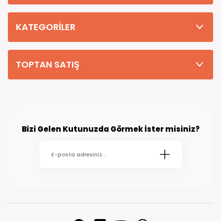
Tüm Siparişleriniz PTT KARGO Güvencesi ile 2-5 iş gününde sizlere
teslim edilmektedir. (kırsal köy kasaba gibi yerlere bu süre 7 güne
kadar uzayabilmektedir
KATEGORİLER
TOPTAN SATIŞ
Bizi Gelen Kutunuzda Görmek İster misiniz?