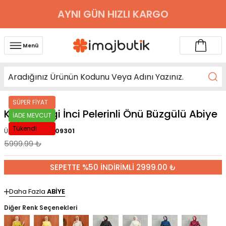
AYNI GÜN HIZLI KARGO
Menü
SÜPER FİYAT
Kahverengi İnci Pelerinli Önü Büzgülü Abiye
İADE MEVCUT
Tükendi
Ürün Kodu :
IMJ009301
5999.99
₺
SEPETTE %50 İNDİRİMLİ 2999.00 ₺
Daha Fazla
ABİYE
Diğer Renk Seçenekleri