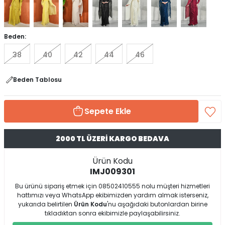
Beden:
38
40
42
44
46
Beden Tablosu
Sepete Ekle
2000 TL ÜZERİ KARGO BEDAVA
Ürün Kodu
IMJ009301
Bu ürünü sipariş etmek için 08502410555 nolu müşteri hizmetleri
hattımızı veya WhatsApp ekibimizden yardım almak isterseniz,
yukarıda belirtilen
Ürün Kodu
'nu aşağıdaki butonlardan birine
tıkladıktan sonra ekibimizle paylaşabilirsiniz.