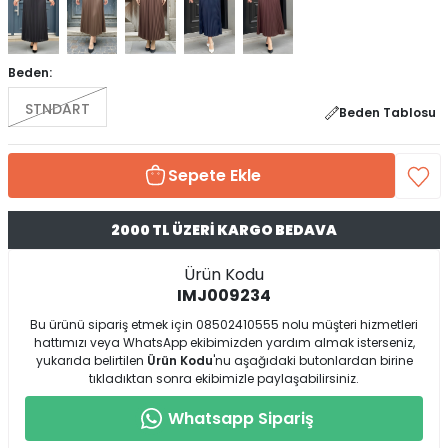
Beden:
STNDART
Beden Tablosu
Sepete Ekle
2000 TL ÜZERİ KARGO BEDAVA
Ürün Kodu
IMJ009234
Bu ürünü sipariş etmek için 08502410555 nolu müşteri hizmetleri
hattımızı veya WhatsApp ekibimizden yardım almak isterseniz,
yukarıda belirtilen
Ürün Kodu
'nu aşağıdaki butonlardan birine
tıkladıktan sonra ekibimizle paylaşabilirsiniz.
Whatsapp Sipariş