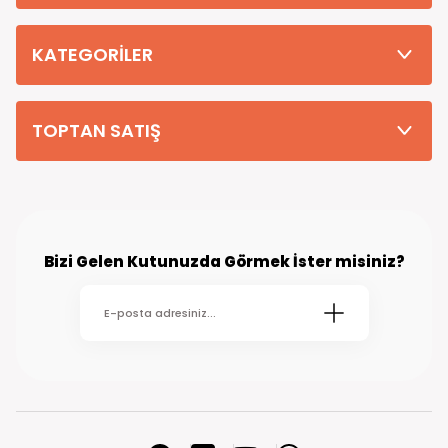
Tüm Siparişleriniz PTT KARGO Güvencesi ile 2-5 iş gününde sizlere
teslim edilmektedir. (kırsal köy kasaba gibi yerlere bu süre 7 güne
kadar uzayabilmektedir
KATEGORİLER
TOPTAN SATIŞ
Bizi Gelen Kutunuzda Görmek İster misiniz?