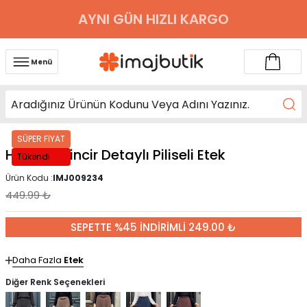
AYNI GÜN HIZLI KARGO
Menü
SÜPER FİYAT
Haki Bel Zincir Detaylı Piliseli Etek
Tükendi
Ürün Kodu :
IMJ009234
449.99
₺
SEPETTE %45 İNDİRİMLİ 249.00 ₺
Daha Fazla
Etek
Diğer Renk Seçenekleri