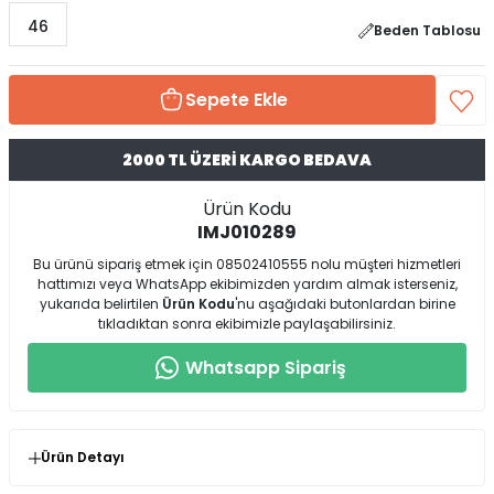
46
Beden Tablosu
Sepete Ekle
2000 TL ÜZERİ KARGO BEDAVA
Ürün Kodu
IMJ010289
Bu ürünü sipariş etmek için 08502410555 nolu müşteri hizmetleri
hattımızı veya WhatsApp ekibimizden yardım almak isterseniz,
yukarıda belirtilen
Ürün Kodu
'nu aşağıdaki butonlardan birine
tıkladıktan sonra ekibimizle paylaşabilirsiniz.
Whatsapp Sipariş
Ürün Detayı
* Ürün Kalıp : Normal Kalıp ( Kendi Bedeninizi Birebir