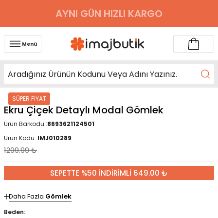
AYNI GÜN HIZLI KARGO
Menü
SÜPER FİYAT
Ekru Çiçek Detaylı Modal Gömlek
Ürün Barkodu :
8693621124501
Ürün Kodu :
IMJ010289
1299.99
₺
SEPETTE %50 İNDİRİMLİ 649.00 ₺
Daha Fazla
Gömlek
Beden: